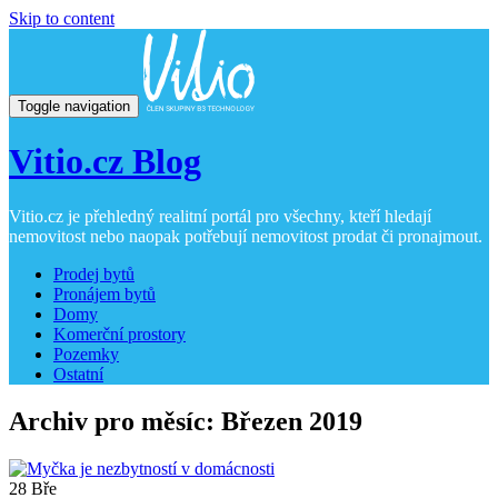
Skip to content
Toggle navigation
Vitio.cz Blog
Vitio.cz je přehledný realitní portál pro všechny, kteří hledají
nemovitost nebo naopak potřebují nemovitost prodat či pronajmout.
Prodej bytů
Pronájem bytů
Domy
Komerční prostory
Pozemky
Ostatní
Archiv pro měsíc: Březen 2019
28
Bře