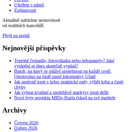
Ušetřete s námi!
Zajímavosti
Aktuálně nabízíme
nemovitostí
od
realitních kanceláří.
Přejít na portál
Nejnovější příspěvky
Tepelné čerpadlo, fotovoltaika nebo infrapanely? Jaké
vytápění se dnes skutečně vyplatí?
Batoh, na který se můžeš spolehnout na každé cestě.
Otestováno na jízdě parní lokomotivy Ušaté
Jak správně topit v krbu: praktické rady, výběr krbu a časté
chyby
Jak vybrat kvalitní a spolehlivé markýzy proti dešti
Nové byty projektu MIDo Harfa čekají na své majitele
Archivy
Červen 2026
Duben 2026