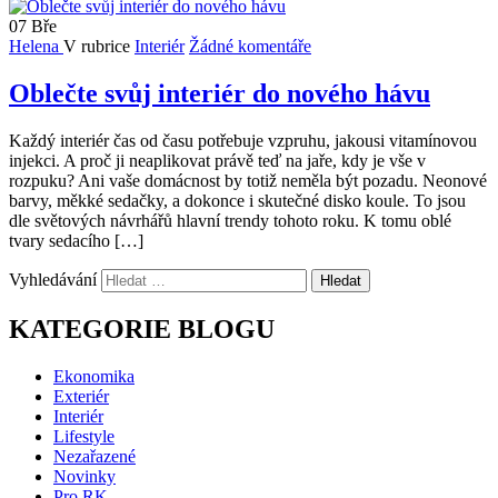
07
Bře
Helena
V rubrice
Interiér
Žádné komentáře
Oblečte svůj interiér do nového hávu
Každý interiér čas od času potřebuje vzpruhu, jakousi vitamínovou
injekci. A proč ji neaplikovat právě teď na jaře, kdy je vše v
rozpuku? Ani vaše domácnost by totiž neměla být pozadu. Neonové
barvy, měkké sedačky, a dokonce i skutečné disko koule. To jsou
dle světových návrhářů hlavní trendy tohoto roku. K tomu oblé
tvary sedacího […]
Vyhledávání
KATEGORIE BLOGU
Ekonomika
Exteriér
Interiér
Lifestyle
Nezařazené
Novinky
Pro RK