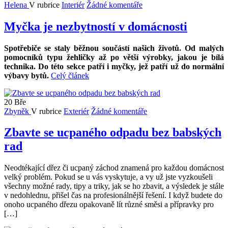
Helena
V rubrice
Interiér
Žádné komentáře
Myčka je nezbytností v domácnosti
Spotřebiče se staly běžnou součástí našich životů. Od malých
pomocníků typu žehličky až po větší výrobky, jakou je bílá
technika. Do této sekce patří i myčky, jež patří už do normální
výbavy bytů.
Celý článek
20
Bře
Zbyněk
V rubrice
Exteriér
Žádné komentáře
Zbavte se ucpaného odpadu bez babských
rad
Neodtékající dřez či ucpaný záchod znamená pro každou domácnost
velký problém. Pokud se u vás vyskytuje, a vy už jste vyzkoušeli
všechny možné rady, tipy a triky, jak se ho zbavit, a výsledek je stále
v nedohlednu, přišel čas na profesionálnější řešení. I když budete do
onoho ucpaného dřezu opakovaně lít různé směsi a přípravky pro
[…]