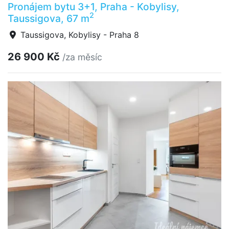
Pronájem bytu 3+1, Praha - Kobylisy,
2
Taussigova, 67 m
Taussigova, Kobylisy - Praha 8
26 900 Kč
/za měsíc