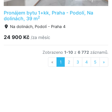
Pronájem bytu 1+kk, Praha - Podolí, Na
2
dolinách, 39 m
Na dolinách, Podolí - Praha 4
24 900 Kč
/za měsíc
Zobrazeno
1-10
z
6 772
záznamů.
Previous
Nex
«
1
2
3
4
5
»