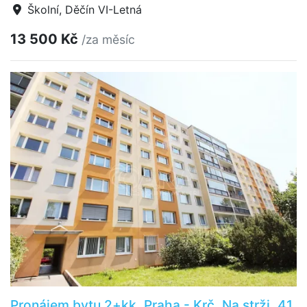
Školní, Děčín VI-Letná
13 500 Kč
/za měsíc
Pronájem bytu 2+kk, Praha - Krč, Na strži, 41