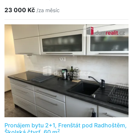
23 000 Kč
/za měsíc
Pronájem bytu 2+1, Frenštát pod Radhoštěm,
2
Školská čtvrť, 60 m