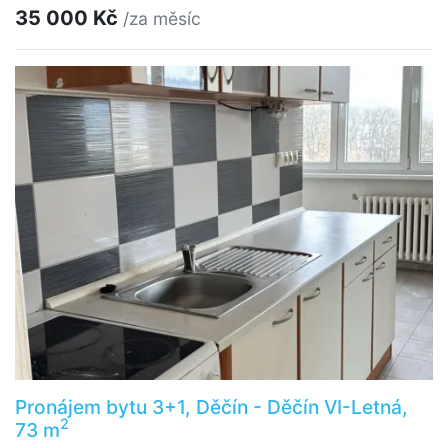
35 000 Kč
/za měsíc
Pronájem bytu 3+1, Děčín - Děčín VI-Letná,
2
73 m