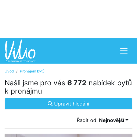
Úvod
Pronájem bytů
Našli jsme pro vás
6 772
nabídek bytů
k pronájmu
Upravit hledání
Řadit od:
Nejnovější