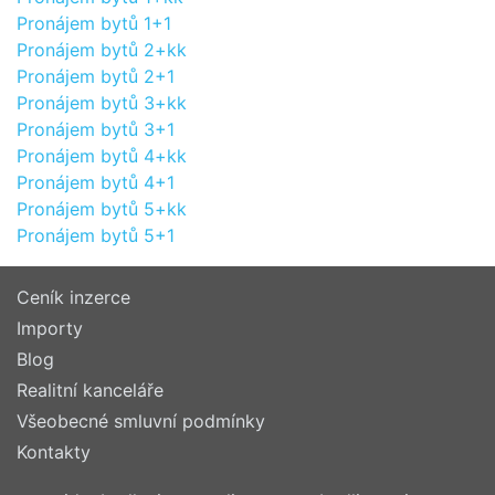
Pronájem bytů 1+1
Pronájem bytů 2+kk
Pronájem bytů 2+1
Pronájem bytů 3+kk
Pronájem bytů 3+1
Pronájem bytů 4+kk
Pronájem bytů 4+1
Pronájem bytů 5+kk
Pronájem bytů 5+1
Ceník inzerce
Importy
Blog
Realitní kanceláře
Všeobecné smluvní podmínky
Kontakty