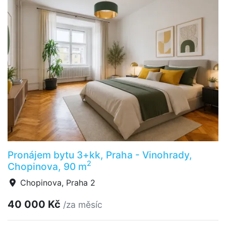
Pronájem bytu 3+kk, Praha - Vinohrady,
2
Chopinova, 90 m
Chopinova, Praha 2
40 000 Kč
/za měsíc