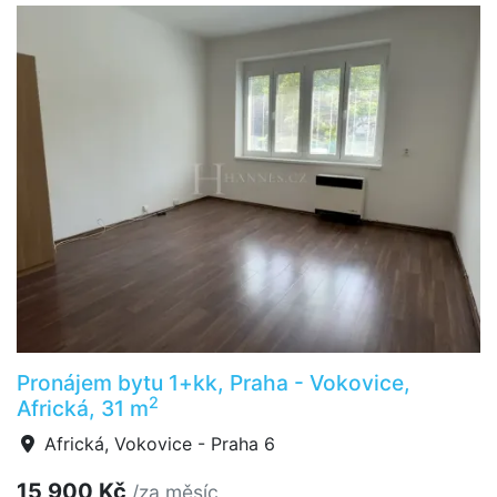
Pronájem bytu 1+kk, Praha - Vokovice,
2
Africká, 31 m
Africká, Vokovice - Praha 6
15 900 Kč
/za měsíc