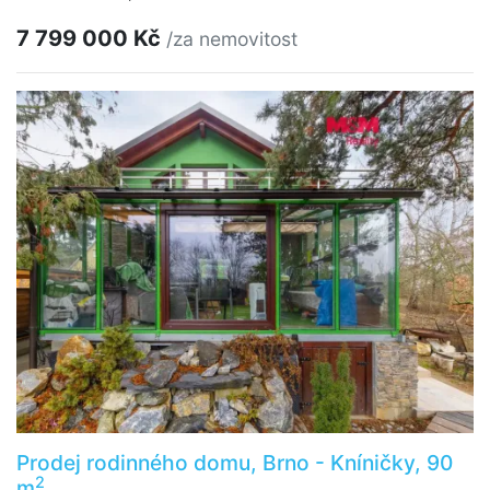
7 799 000 Kč
/za nemovitost
Prodej rodinného domu, Brno - Kníničky, 90
2
m