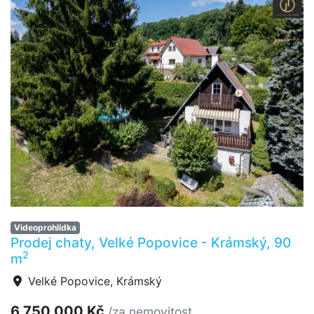
Videoprohlídka
Prodej chaty, Velké Popovice - Krámský, 90
2
m
Velké Popovice, Krámský
6 750 000 Kč
/za nemovitost