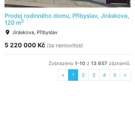
Prodej rodinného domu, Přibyslav, Jiráskova,
2
120 m
Jiráskova, Přibyslav
5 220 000 Kč
/za nemovitost
Zobrazeno
1-10
z
13 657
záznamů.
Previous
Nex
«
1
2
3
4
5
»