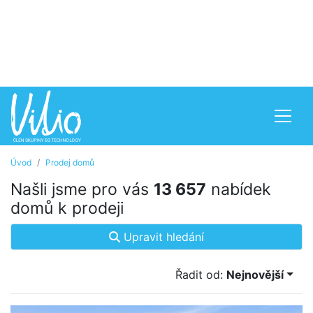
Úvod
Prodej domů
Našli jsme pro vás
13 657
nabídek
domů k prodeji
Upravit hledání
Řadit od:
Nejnovější