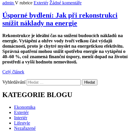
admin
V rubrice
Exteriér
Žádné komentáře
Úsporné bydlení: Jak při rekonstrukci
snížit náklady na energie
Rekonstrukce je ideální čas na snížení budoucích nákladů na
energie. Vytápění a ohřev vody tvoří velkou část výdajů
domácností, proto je chytré myslet na energetickou efektivitu.
Správná opatření mohou snížit spotřebu energie na vytápění o
40–60 %, což znamená finanční úspory, menší dopad na životní
prostředí a vyšší hodnotu nemovitosti.
Celý článek
Vyhledávání
KATEGORIE BLOGU
Ekonomika
Exteriér
Interiér
Lifestyle
Nezařazené