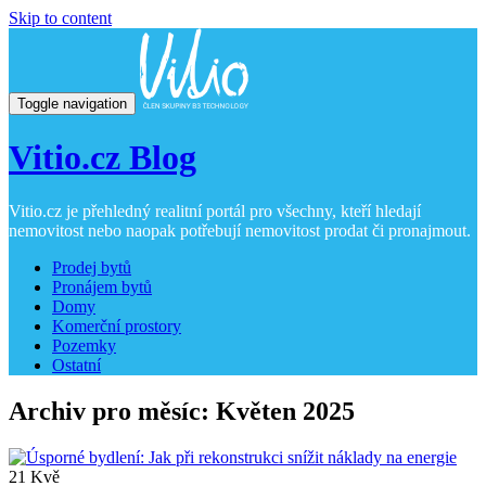
Skip to content
Toggle navigation
Vitio.cz Blog
Vitio.cz je přehledný realitní portál pro všechny, kteří hledají
nemovitost nebo naopak potřebují nemovitost prodat či pronajmout.
Prodej bytů
Pronájem bytů
Domy
Komerční prostory
Pozemky
Ostatní
Archiv pro měsíc: Květen 2025
21
Kvě