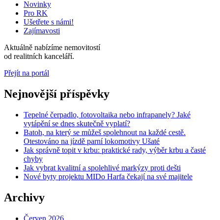
Novinky
Pro RK
Ušetřete s námi!
Zajímavosti
Aktuálně nabízíme
nemovitostí
od
realitních kanceláří.
Přejít na portál
Nejnovější příspěvky
Tepelné čerpadlo, fotovoltaika nebo infrapanely? Jaké
vytápění se dnes skutečně vyplatí?
Batoh, na který se můžeš spolehnout na každé cestě.
Otestováno na jízdě parní lokomotivy Ušaté
Jak správně topit v krbu: praktické rady, výběr krbu a časté
chyby
Jak vybrat kvalitní a spolehlivé markýzy proti dešti
Nové byty projektu MIDo Harfa čekají na své majitele
Archivy
Červen 2026