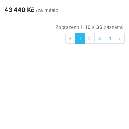
43 440 Kč
/za měsíc
Zobrazeno
1-10
z
36
záznamů.
Previous
Nex
«
1
2
3
4
»