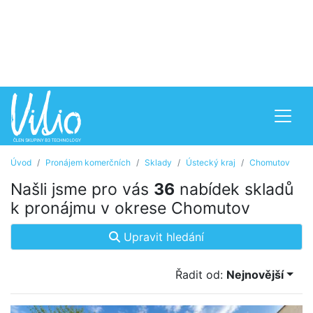
Úvod
Pronájem komerčních
Sklady
Ústecký kraj
Chomutov
Našli jsme pro vás
36
nabídek skladů
k pronájmu v okrese Chomutov
Upravit hledání
Řadit od:
Nejnovější