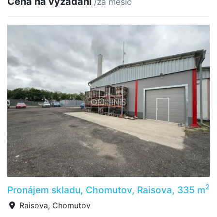
Cena na vyžádání
/za měsíc
2
Pronájem skladu, Chomutov, Raisova, 335 m
Raisova, Chomutov