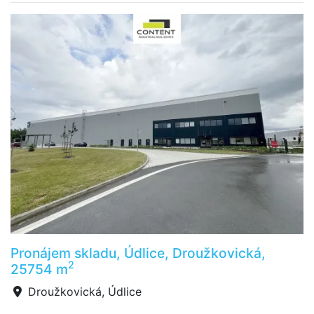
Pronájem skladu, Údlice, Droužkovická,
2
25754 m
Droužkovická, Údlice