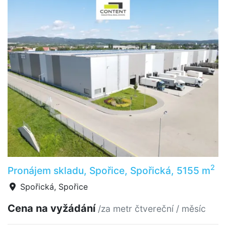
2
Pronájem skladu, Spořice, Spořická, 5155 m
Spořická, Spořice
Cena na vyžádání
/za metr čtvereční / měsíc