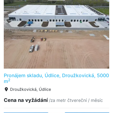
Pronájem skladu, Údlice, Droužkovická, 5000
2
m
Droužkovická, Údlice
Cena na vyžádání
/za metr čtvereční / měsíc