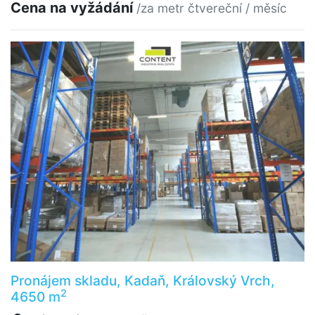
Cena na vyžádání
/za metr čtvereční / měsíc
Pronájem skladu, Kadaň, Královský Vrch,
2
4650 m