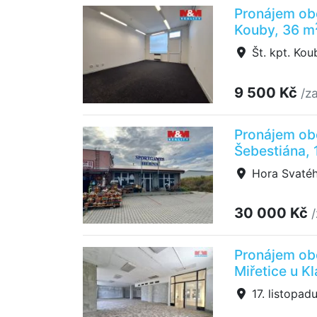
Pronájem obc
Kouby, 36 m
Št. kpt. Ko
9 500 Kč
/z
Pronájem ob
Šebestiána,
Hora Svatéh
30 000 Kč
Pronájem obc
Miřetice u Kl
17. listopadu