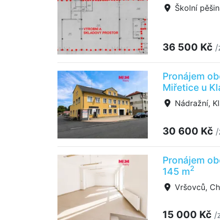
Školní pěši
36 500 Kč
/
Pronájem obc
Miřetice u K
Nádražní, Kl
30 600 Kč
/
Pronájem ob
2
145 m
Vršovců, C
15 000 Kč
/