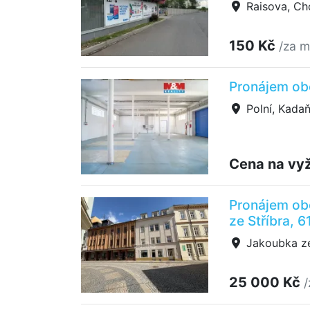
Raisova, C
150 Kč
/za m
Pronájem obc
Polní, Kada
Cena na vy
Pronájem ob
ze Stříbra, 6
Jakoubka ze
25 000 Kč
/