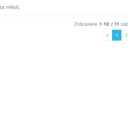
za měsíc
Zobrazeno
1-10
z
11
záz
Previous
«
1
2