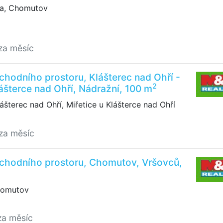
na, Chomutov
za měsíc
hodního prostoru, Klášterec nad Ohří -
2
lášterce nad Ohří, Nádražní, 100 m
ášterec nad Ohří, Miřetice u Klášterce nad Ohří
za měsíc
chodního prostoru, Chomutov, Vršovců,
homutov
za měsíc