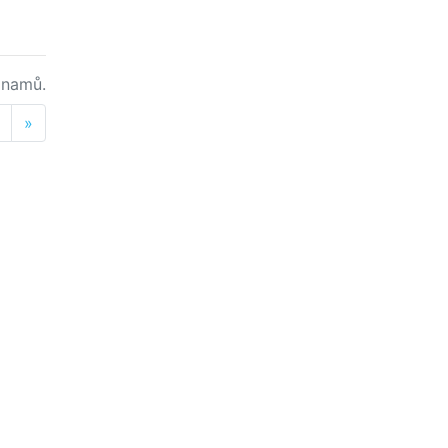
namů.
Next
»