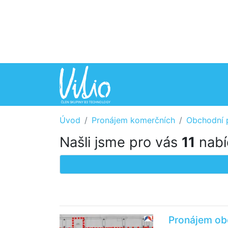
Úvod
Pronájem komerčních
Obchodní 
Našli jsme pro vás
11
nabí
Pronájem obc