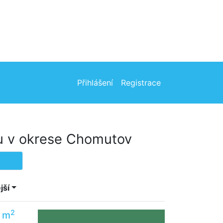
Přihlášení
Registrace
u v okrese Chomutov
jší
2
1 m