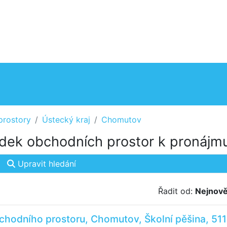
prostory
Ústecký kraj
Chomutov
dek obchodních prostor k pronájm
Upravit hledání
Řadit od:
Nejnově
hodního prostoru, Chomutov, Školní pěšina, 51