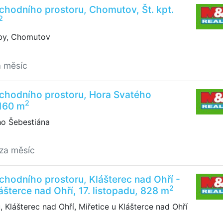
hodního prostoru, Chomutov, Št. kpt.
2
uby, Chomutov
a měsíc
chodního prostoru, Hora Svatého
2
 160 m
o Šebestiána
/za měsíc
hodního prostoru, Klášterec nad Ohří -
2
ášterce nad Ohří, 17. listopadu, 828 m
, Klášterec nad Ohří, Miřetice u Klášterce nad Ohří