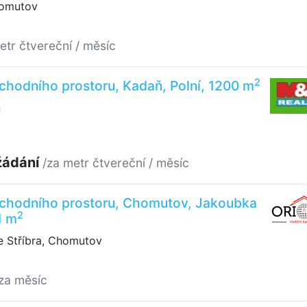
homutov
etr čtvereční / měsíc
2
hodního prostoru, Kadaň, Polní, 1200 m
ň
žádání
/za metr čtvereční / měsíc
chodního prostoru, Chomutov, Jakoubka
2
1 m
 Stříbra, Chomutov
za měsíc