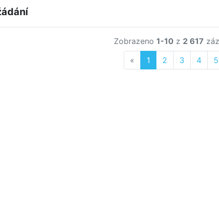
žádání
Zobrazeno
1-10
z
2 617
záz
Previous
«
1
2
3
4
5