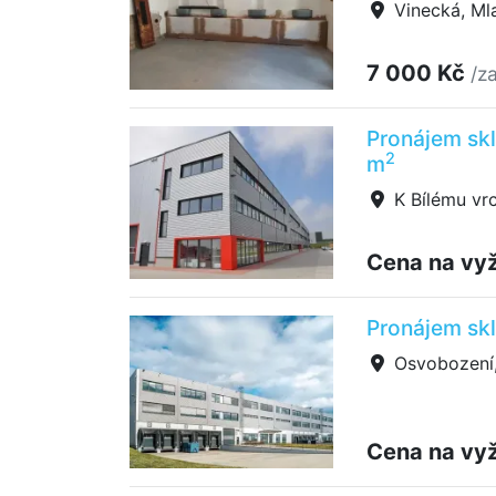
Vinecká, Mla
7 000 Kč
/z
Pronájem skl
2
m
K Bílému vrc
Cena na vy
Pronájem sk
Osvobození,
Cena na vy