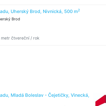
2
adu, Uherský Brod, Nivnická, 500 m
herský Brod
 metr čtvereční / rok
adu, Mladá Boleslav - Čejetičky, Vinecká,