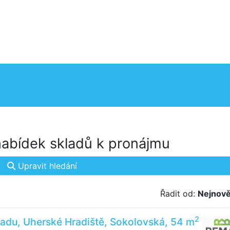
abídek skladů k pronájmu
Upravit hledání
Řadit od:
Nejnově
2
adu, Uherské Hradiště, Sokolovská, 54 m