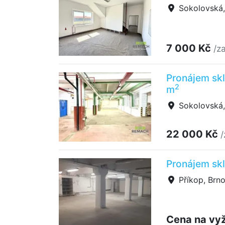
Sokolovská,
7 000 Kč
/z
Pronájem skl
2
m
Sokolovská,
22 000 Kč
/
Pronájem skl
Příkop, Brno
Cena na vy