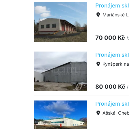
Pronájem skl
Mariánské L
70 000 Kč
/
Pronájem skl
Kynšperk nad
80 000 Kč
Pronájem sk
Ašská, Che