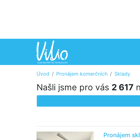
Úvod
Pronájem komerčních
Sklady
Našli jsme pro vás
2 617
n
Pronájem skl