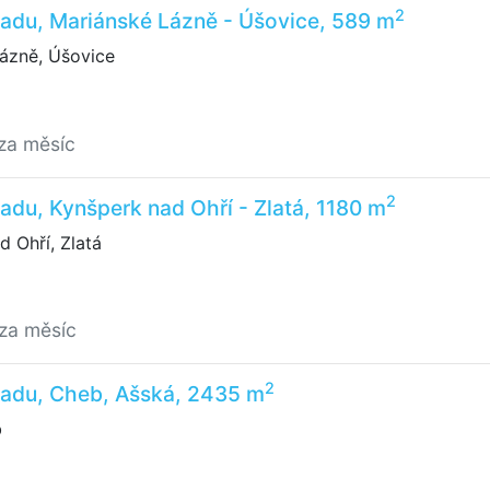
2
adu, Mariánské Lázně - Úšovice, 589 m
ázně, Úšovice
za měsíc
2
adu, Kynšperk nad Ohří - Zlatá, 1180 m
 Ohří, Zlatá
/za měsíc
2
ladu, Cheb, Ašská, 2435 m
b