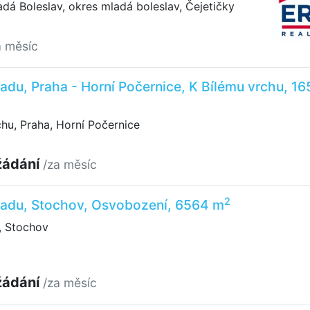
dá Boleslav, okres mladá boleslav, Čejetičky
a měsíc
adu, Praha - Horní Počernice, K Bílému vrchu, 16
hu, Praha, Horní Počernice
žádání
/za měsíc
2
ladu, Stochov, Osvobození, 6564 m
 Stochov
žádání
/za měsíc