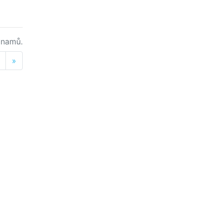
namů.
Next
»