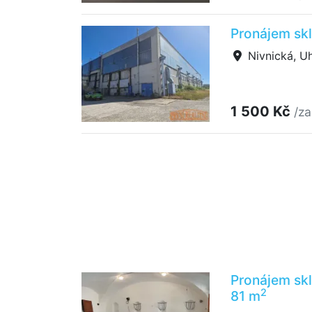
Pronájem skl
Nivnická, U
1 500 Kč
/za
Pronájem skl
2
81 m