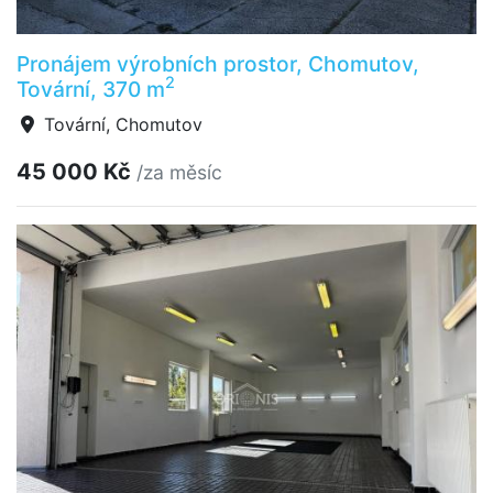
Pronájem výrobních prostor, Chomutov,
2
Tovární, 370 m
Tovární, Chomutov
45 000 Kč
/za měsíc