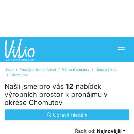
Úvod
Pronájem komerčních
Výrobní prostory
Ústecký kraj
Chomutov
Našli jsme pro vás
12
nabídek
výrobních prostor k pronájmu v
okrese Chomutov
Upravit hledání
Řadit od:
Nejnovější