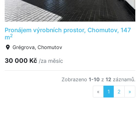
Pronájem výrobních prostor, Chomutov, 147
2
m
Grégrova, Chomutov
30 000 Kč
/za měsíc
Zobrazeno
1-10
z
12
záznamů.
Previous
Nex
«
1
2
»