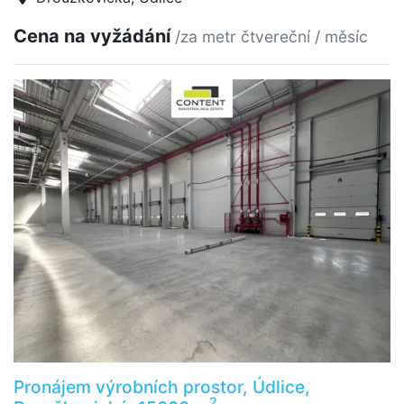
Cena na vyžádání
/za metr čtvereční / měsíc
Pronájem výrobních prostor, Údlice,
2