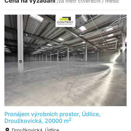
Cena na vyžádání
/za metr čtvereční / měsíc
Pronájem výrobních prostor, Údlice,
2
Droužkovická, 20000 m
Droužkovická, Údlice