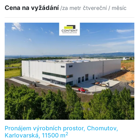
Cena na vyžádání
/za metr čtvereční / měsíc
Pronájem výrobních prostor, Chomutov,
2
Karlovarská, 11500 m