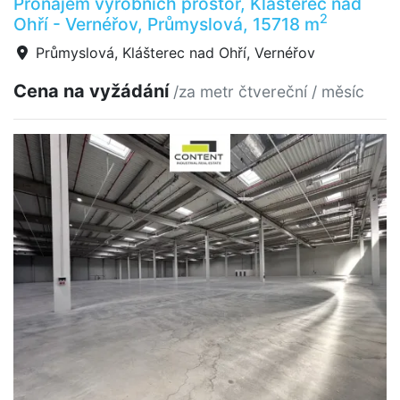
Pronájem výrobních prostor, Klášterec nad
2
Ohří - Vernéřov, Průmyslová, 15718 m
Průmyslová, Klášterec nad Ohří, Vernéřov
Cena na vyžádání
/za metr čtvereční / měsíc