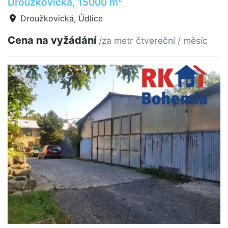
Droužkovická, 15000 m
Droužkovická, Údlice
Cena na vyžádání
/za metr čtvereční / měsíc