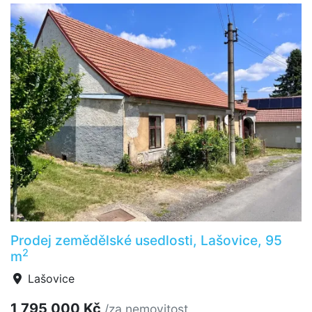
Prodej zemědělské usedlosti, Lašovice, 95
2
m
Lašovice
1 795 000 Kč
/za nemovitost