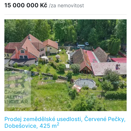
15 000 000 Kč
/za nemovitost
Prodej zemědělské usedlosti, Červené Pečky,
2
Dobešovice, 425 m