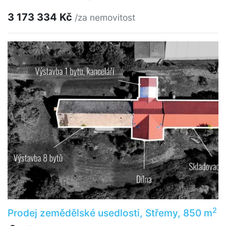
3 173 334 Kč
/za nemovitost
2
Prodej zemědělské usedlosti, Střemy, 850 m