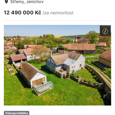
Střemy, Jenichov
12 490 000 Kč
/za nemovitost
Videoprohlídka