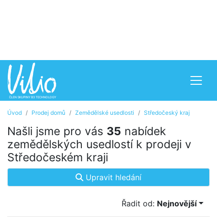
Úvod
Prodej domů
Zemědělské usedlosti
Středočeský kraj
Našli jsme pro vás
35
nabídek
zemědělských usedlostí k prodeji v
Středočeském kraji
Upravit hledání
Řadit od:
Nejnovější