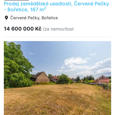
Prodej zemědělské usedlosti, Červené Pečky
2
- Bořetice, 167 m
Červené Pečky, Bořetice
14 600 000 Kč
/za nemovitost