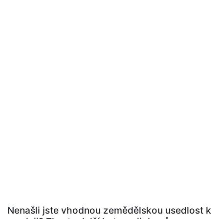
Nenašli jste vhodnou zemědělskou usedlost k