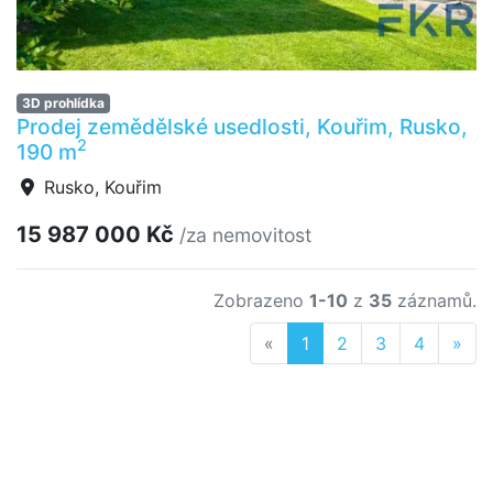
3D prohlídka
Prodej zemědělské usedlosti, Kouřim, Rusko,
2
190 m
Rusko, Kouřim
15 987 000 Kč
/za nemovitost
Zobrazeno
1-10
z
35
záznamů.
Previous
Nex
«
1
2
3
4
»