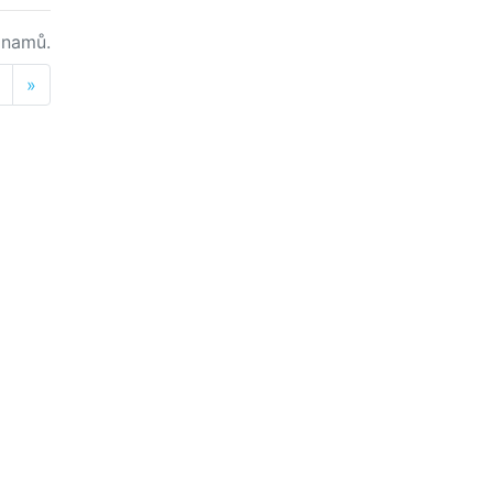
namů.
Next
»