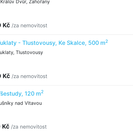
Králův Dvůr, Zahořany
0 Kč
/za nemovitost
2
 Tuklaty - Tlustovousy, Ke Skalce, 500 m
uklaty, Tlustovousy
0 Kč
/za nemovitost
2
 Všestudy, 120 m
ušníky nad Vltavou
0 Kč
/za nemovitost