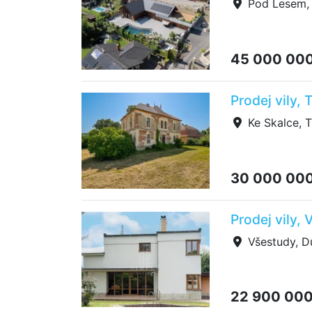
Pod Lesem, 
45 000 00
Prodej vily,
Ke Skalce, T
30 000 00
Prodej vily,
Všestudy, D
22 900 00