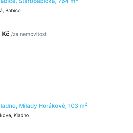
 Babice, Starobabická, 764 m
á, Babice
0 Kč
/za nemovitost
2
 Kladno, Milady Horákové, 103 m
kové, Kladno