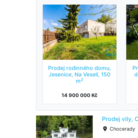
Prodej rodinného domu,
P
Jesenice, Na Veselí, 150
d
2
m
14 900 000 Kč
Prodej vily,
Chocerady