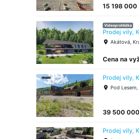
15 198 000
Videoprohlídka
Prodej vily,
Akátová, Kr
Cena na vy
Prodej vily,
Pod Lesem, 
39 500 00
Prodej vily,