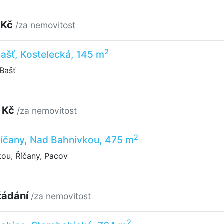
 Kč
/za nemovitost
2
 Bašť, Kostelecká, 145 m
Bašť
 Kč
/za nemovitost
2
 Říčany, Nad Bahnivkou, 475 m
ou, Říčany, Pacov
žádání
/za nemovitost
2