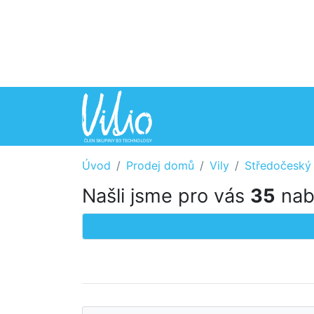
Úvod
Prodej domů
Vily
Středočeský 
Našli jsme pro vás
35
nabí