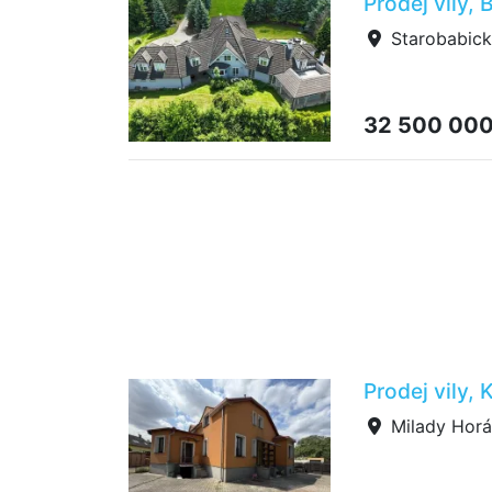
Prodej vily,
Starobabick
32 500 00
Prodej vily,
Milady Horá