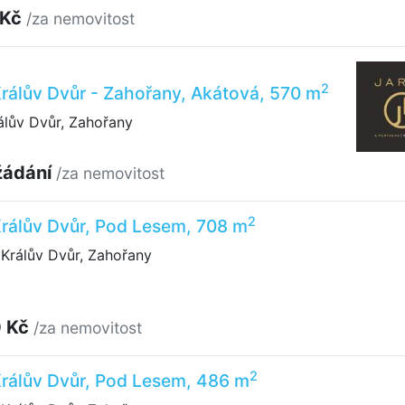
 Kč
/za nemovitost
2
 Králův Dvůr - Zahořany, Akátová, 570 m
álův Dvůr, Zahořany
žádání
/za nemovitost
2
 Králův Dvůr, Pod Lesem, 708 m
Králův Dvůr, Zahořany
0 Kč
/za nemovitost
2
 Králův Dvůr, Pod Lesem, 486 m