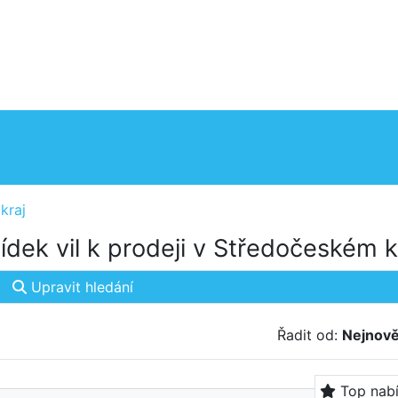
kraj
dek vil k prodeji v Středočeském kr
Upravit hledání
Řadit od:
Nejnově
Top nab