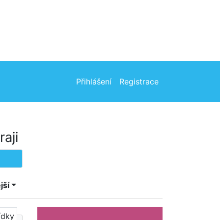
Přihlášení
Registrace
aji
jší
ídky