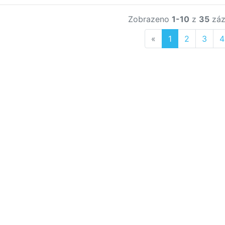
Zobrazeno
1-10
z
35
záz
Previous
«
1
2
3
4