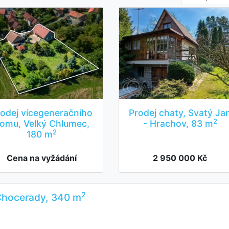
rodej vícegeneračního
Prodej chaty, Svatý Ja
2
omu, Velký Chlumec,
- Hrachov, 83 m
2
180 m
Cena na vyžádání
2 950 000 Kč
2
 Chocerady, 340 m