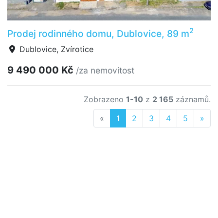
2
Prodej rodinného domu, Dublovice, 89 m
Dublovice, Zvírotice
9 490 000 Kč
/za nemovitost
Zobrazeno
1-10
z
2 165
záznamů.
Previous
Nex
«
1
2
3
4
5
»