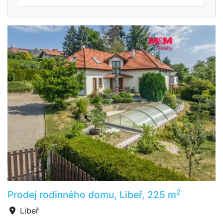
2
Prodej rodinného domu, Libeř, 225 m
Libeř