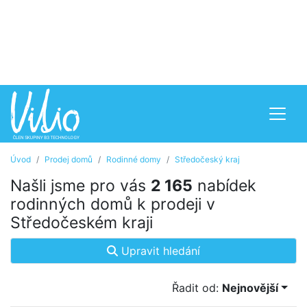
Úvod
Prodej domů
Rodinné domy
Středočeský kraj
Našli jsme pro vás
2 165
nabídek
rodinných domů k prodeji v
Středočeském kraji
Upravit hledání
Řadit od:
Nejnovější