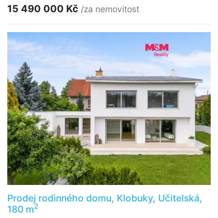
15 490 000 Kč
/za nemovitost
Prodej rodinného domu, Klobuky, Učitelská,
2
180 m