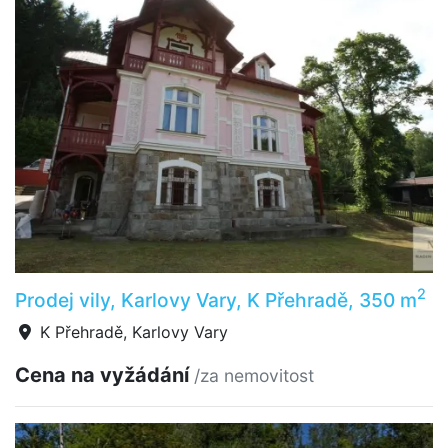
2
Prodej vily, Karlovy Vary, K Přehradě, 350 m
K Přehradě, Karlovy Vary
Cena na vyžádání
/za nemovitost