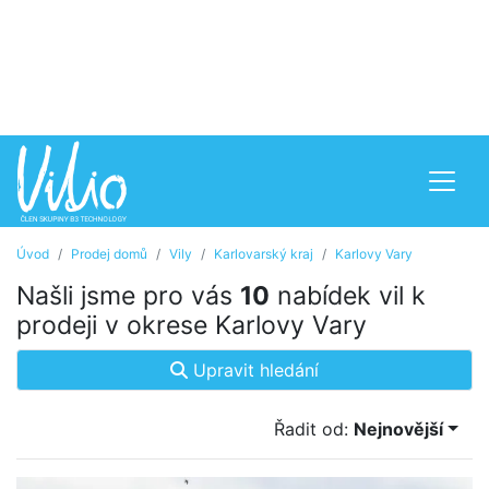
Úvod
Prodej domů
Vily
Karlovarský kraj
Karlovy Vary
Našli jsme pro vás
10
nabídek vil k
prodeji v okrese Karlovy Vary
Upravit hledání
Řadit od:
Nejnovější