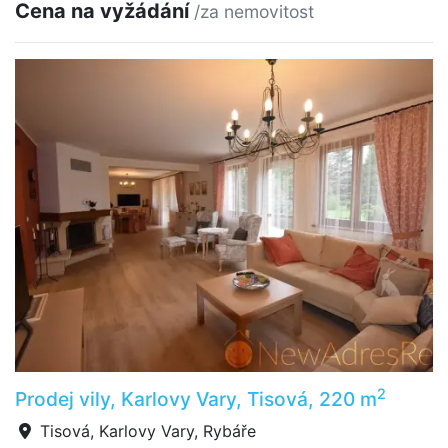
Cena na vyžádání
/za nemovitost
2
Prodej vily, Karlovy Vary, Tisová, 220 m
Tisová, Karlovy Vary, Rybáře