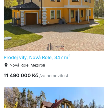
2
Prodej vily, Nová Role, 347 m
Nová Role, Mezirolí
11 490 000 Kč
/za nemovitost