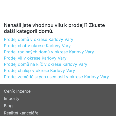
Nenašli jste vhodnou vilu k prodeji? Zkuste
další kategorii domů.
Prodej domů v okrese Karlovy Vary
Prodej chat v okrese Karlovy Vary
Prodej rodinných domů v okrese Karlovy Vary
Prodej vil v okrese Karlovy Vary
Prodej domů na klíč v okrese Karlovy Vary
Prodej chalup v okrese Karlovy Vary
Prodej zemědělských usedlostí v okrese Karlovy Vary
Ceník inzerce
Importy
Blog
Realitní kanceláře