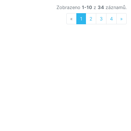
Zobrazeno
1-10
z
34
záznamů.
Previous
Nex
«
1
2
3
4
»