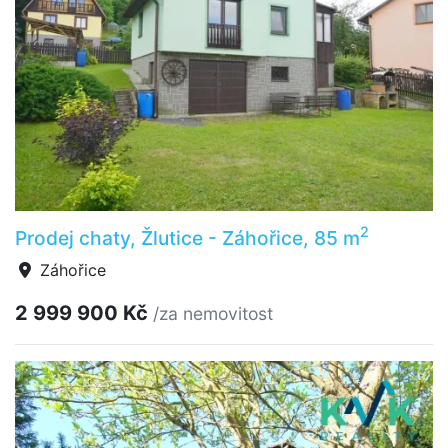
2
Prodej chaty, Žlutice - Záhořice, 85 m
Záhořice
2 999 900 Kč
/za nemovitost