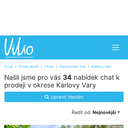
Úvod
Prodej domů
Chaty
Karlovarský kraj
Karlovy Vary
Našli jsme pro vás
34
nabídek chat k
prodeji v okrese Karlovy Vary
Upravit hledání
Řadit od:
Nejnovější