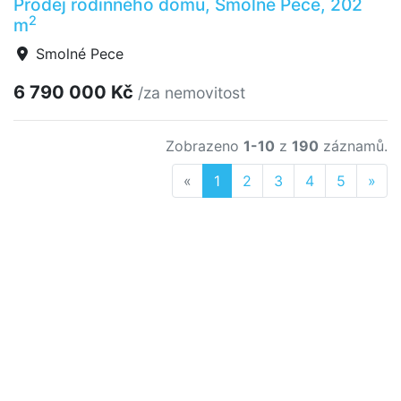
Prodej rodinného domu, Smolné Pece, 202
2
m
Smolné Pece
6 790 000 Kč
/za nemovitost
Zobrazeno
1-10
z
190
záznamů.
Previous
Nex
«
1
2
3
4
5
»