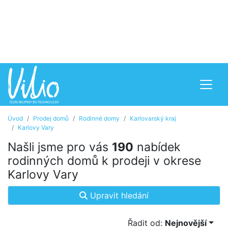
Úvod
Prodej domů
Rodinné domy
Karlovarský kraj
Karlovy Vary
Našli jsme pro vás
190
nabídek
rodinných domů k prodeji v okrese
Karlovy Vary
Upravit hledání
Řadit od:
Nejnovější