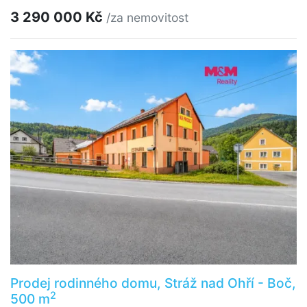
3 290 000 Kč
/za nemovitost
Prodej rodinného domu, Stráž nad Ohří - Boč,
2
500 m