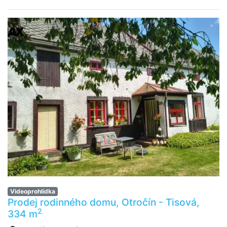
Videoprohlídka
Prodej rodinného domu, Otročín - Tisová,
2
334 m