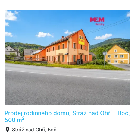
Prodej rodinného domu, Stráž nad Ohří - Boč,
2
500 m
Stráž nad Ohří, Boč