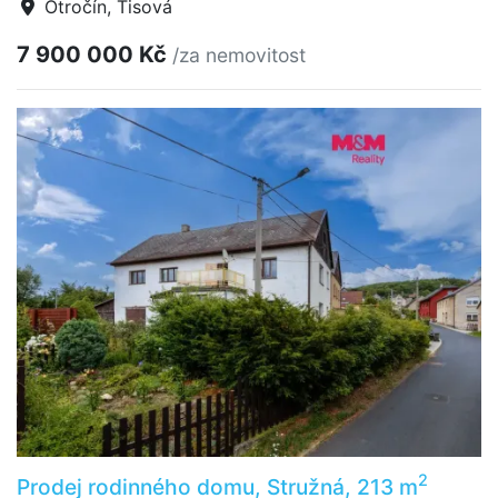
Otročín, Tisová
7 900 000 Kč
/za nemovitost
2
Prodej rodinného domu, Stružná, 213 m