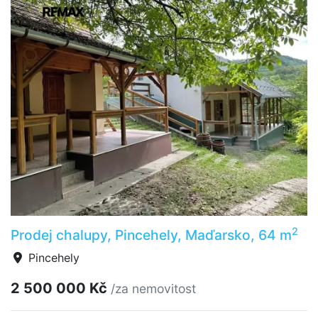
2
Prodej chalupy, Pincehely, Maďarsko, 64 m
Pincehely
2 500 000 Kč
/za nemovitost