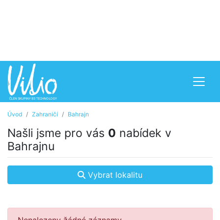
Úvod
Zahraničí
Bahrajn
Našli jsme pro vás
0
nabídek v
Bahrajnu
Vybrat lokalitu