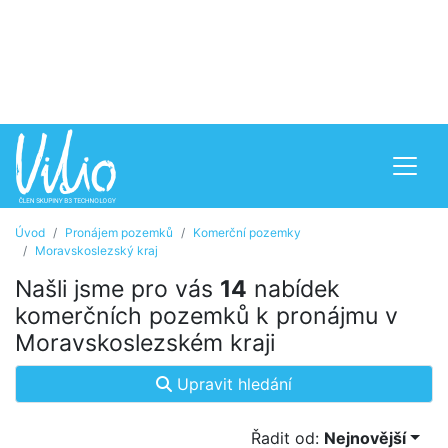
Úvod
Pronájem pozemků
Komerční pozemky
Moravskoslezský kraj
Našli jsme pro vás
14
nabídek
komerčních pozemků k pronájmu v
Moravskoslezském kraji
Upravit hledání
Řadit od:
Nejnovější