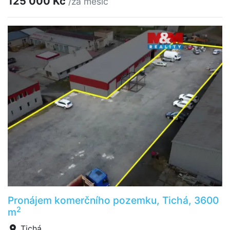
125 000 Kč
/za měsíc
Pronájem komerčního pozemku, Tichá, 3600
2
m
Tichá