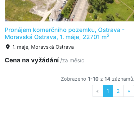
Pronájem komerčního pozemku, Ostrava -
2
Moravská Ostrava, 1. máje, 22701 m
1. máje, Moravská Ostrava
Cena na vyžádání
/za měsíc
Zobrazeno
1-10
z
14
záznamů.
Previous
Nex
«
1
2
»