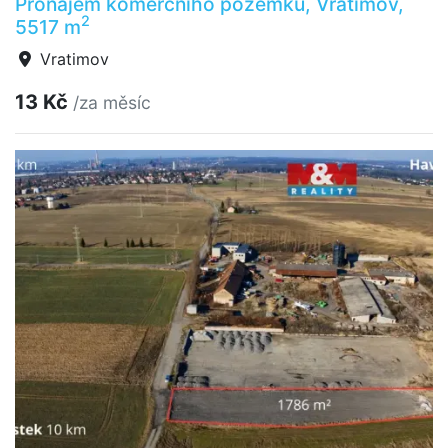
Pronájem komerčního pozemku, Vratimov,
2
5517 m
Vratimov
13 Kč
/za měsíc