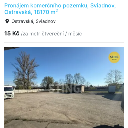
Pronájem komerčního pozemku, Sviadnov,
2
Ostravská, 18170 m
Ostravská, Sviadnov
15 Kč
/za metr čtvereční / měsíc