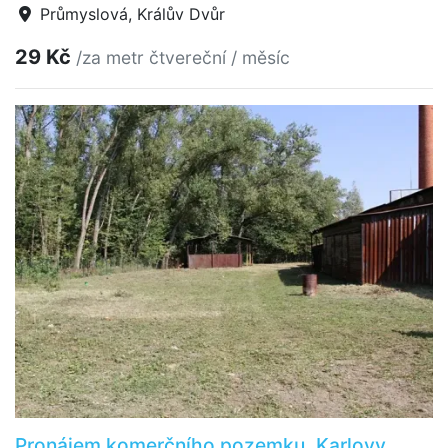
Průmyslová, Králův Dvůr
29 Kč
/za metr čtvereční / měsíc
Pronájem komerčního pozemku, Karlovy