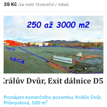
39 Kč
/za metr čtvereční / měsíc
Pronájem komerčního pozemku, Králův Dvůr,
2
Průmyslová, 500 m