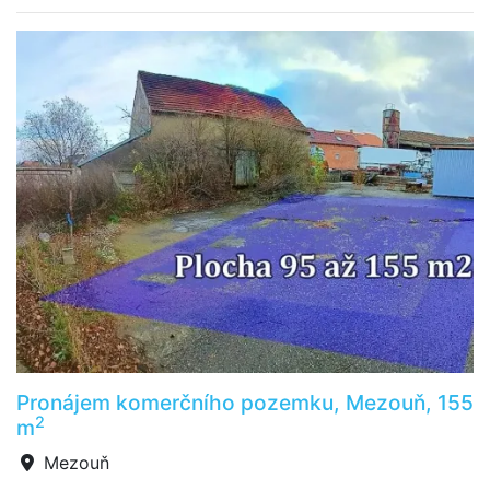
Pronájem komerčního pozemku, Mezouň, 155
2
m
Mezouň