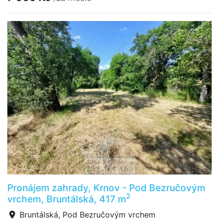
Pronájem zahrady, Krnov - Pod Bezručovým
2
vrchem, Bruntálská, 417 m
Bruntálská, Pod Bezručovým vrchem