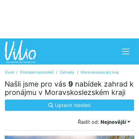
Úvod
Pronájem pozemků
Zahrady
Moravskoslezský kraj
Našli jsme pro vás
9
nabídek zahrad k
pronájmu v Moravskoslezském kraji
Upravit hledání
Řadit od:
Nejnovější