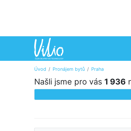
Úvod
Pronájem bytů
Praha
Našli jsme pro vás
1 936
n