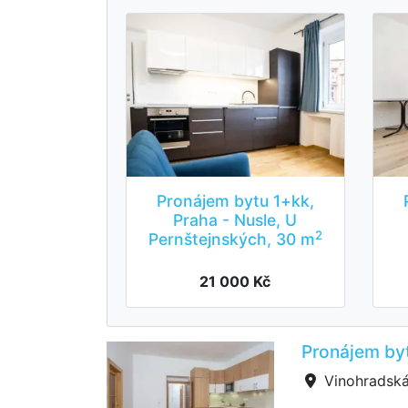
Pronájem bytu 1+kk,
Praha - Nusle, U
2
Pernštejnských, 30 m
21 000 Kč
Pronájem byt
Vinohradská