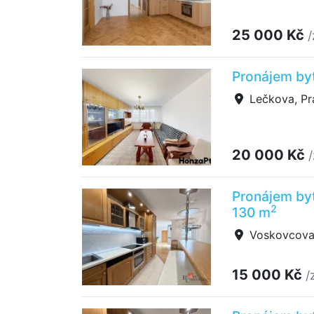
25 000 Kč
/
Pronájem by
Lečkova, Pr
20 000 Kč
Pronájem by
2
130 m
Voskovcova,
15 000 Kč
/