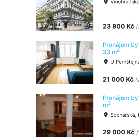
Vinohradská
23 900 Kč
/
Pronájem byt
2
33 m
U Pernštejns
21 000 Kč
/
Pronájem by
2
m
Sochařská, 
29 000 Kč
/