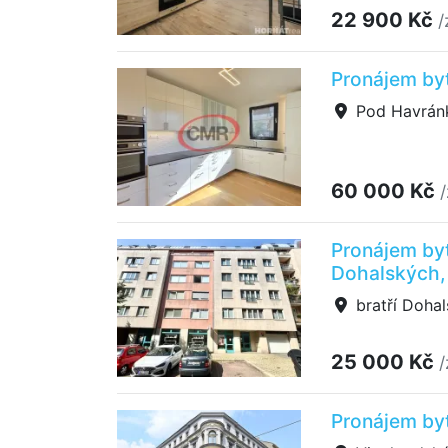
22 900 Kč
/
Pronájem by
Pod Havránk
60 000 Kč
Pronájem byt
Dohalských,
bratří Dohal
25 000 Kč
/
Pronájem byt