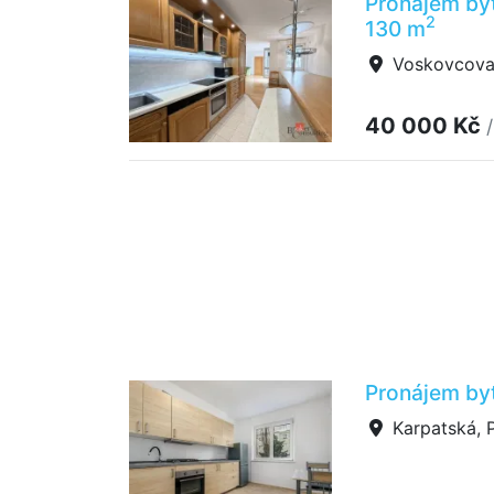
Pronájem by
2
130 m
Voskovcova,
40 000 Kč
Pronájem byt
Karpatská, P