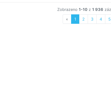
Zobrazeno
1-10
z
1 936
záz
Previous
«
1
2
3
4
5