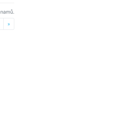
namů.
Next
»