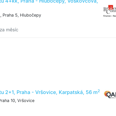
tu 4+kk, Praha - Hlubočepy, Voskovcova,
 Praha 5, Hlubočepy
/za měsíc
2
u 2+1, Praha - Vršovice, Karpatská, 56 m
raha 10, Vršovice