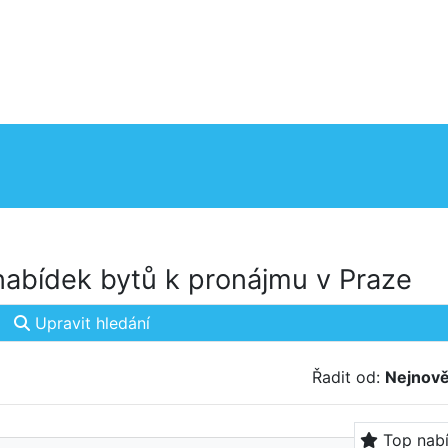
abídek bytů k pronájmu v Praze
Upravit hledání
Řadit od:
Nejnově
Top nab