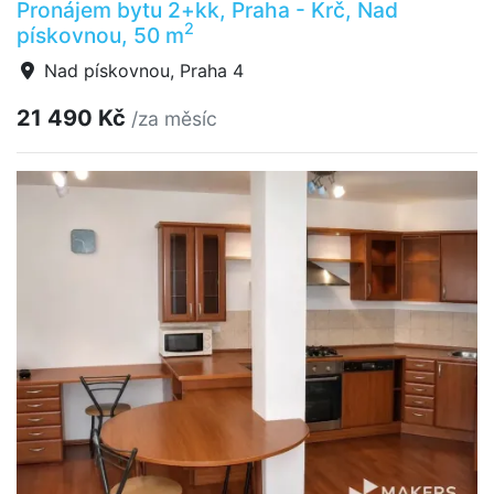
Pronájem bytu 2+kk, Praha - Krč, Nad
2
pískovnou, 50 m
Nad pískovnou, Praha 4
21 490 Kč
/za měsíc