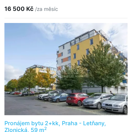
16 500 Kč
/za měsíc
Pronájem bytu 2+kk, Praha - Letňany,
2
Zlonická, 59 m