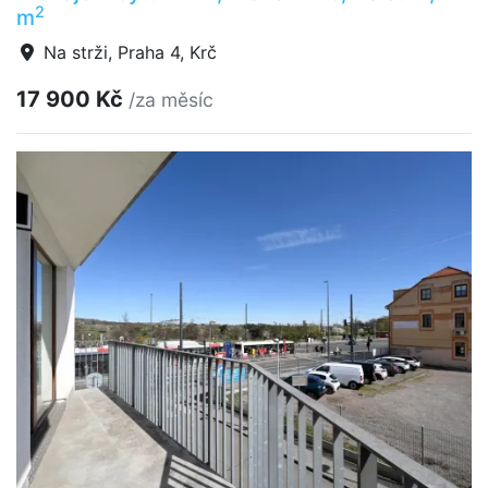
2
m
Na strži, Praha 4, Krč
17 900 Kč
/za měsíc