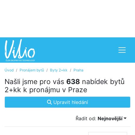
Úvod
Pronájem bytů
Byty 2+kk
Praha
Našli jsme pro vás
638
nabídek bytů
2+kk k pronájmu v Praze
Upravit hledání
Řadit od:
Nejnovější