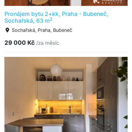
Pronájem bytu 2+kk, Praha - Bubeneč,
2
Sochařská, 63 m
Sochařská, Praha, Bubeneč
29 000 Kč
/za měsíc