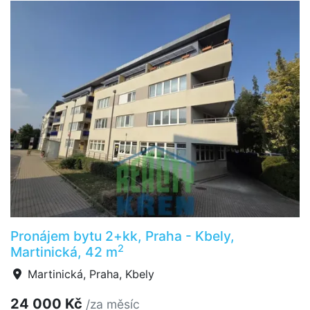
Pronájem bytu 2+kk, Praha - Kbely,
2
Martinická, 42 m
Martinická, Praha, Kbely
24 000 Kč
/za měsíc