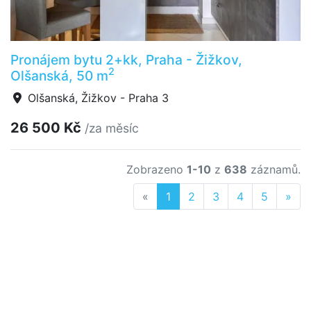
Pronájem bytu 2+kk, Praha - Žižkov,
2
Olšanská, 50 m
Olšanská, Žižkov - Praha 3
26 500 Kč
/za měsíc
Zobrazeno
1-10
z
638
záznamů.
Previous
Nex
«
1
2
3
4
5
»