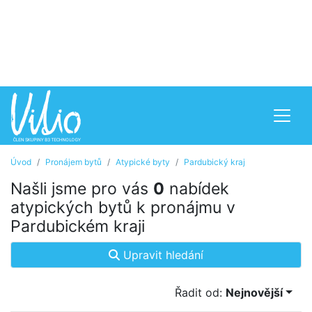
Úvod
Pronájem bytů
Atypické byty
Pardubický kraj
Našli jsme pro vás
0
nabídek
atypických bytů k pronájmu v
Pardubickém kraji
Upravit hledání
Řadit od:
Nejnovější