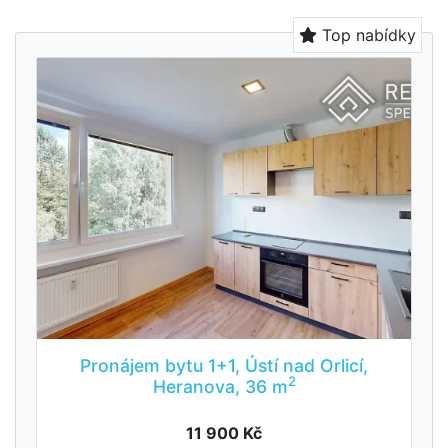
Top nabídky
Pronájem bytu 1+1, Ústí nad Orlicí,
2
Heranova, 36 m
11 900 Kč