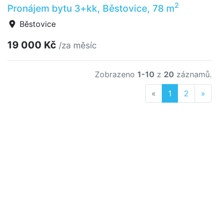
2
Pronájem bytu 3+kk, Běstovice, 78 m
Běstovice
19 000 Kč
/za měsíc
Zobrazeno
1-10
z
20
záznamů.
Previous
Nex
«
1
2
»