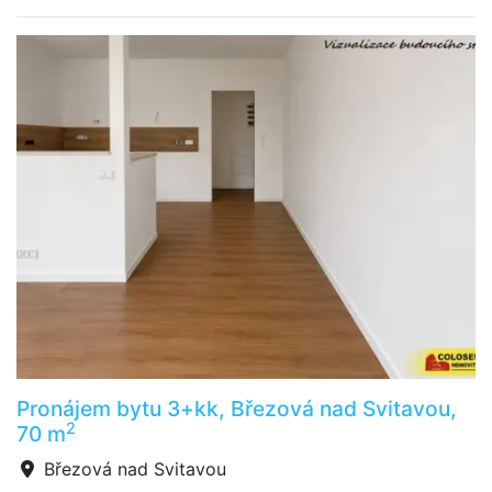
Pronájem bytu 3+kk, Březová nad Svitavou,
2
70 m
Březová nad Svitavou