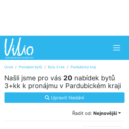
Úvod
Pronájem bytů
Byty 3+kk
Pardubický kraj
Našli jsme pro vás
20
nabídek bytů
3+kk k pronájmu v Pardubickém kraji
Upravit hledání
Řadit od:
Nejnovější