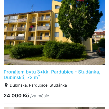
Pronájem bytu 3+kk, Pardubice - Studánka,
2
Dubinská, 73 m
Dubinská, Pardubice, Studánka
24 000 Kč
/za měsíc