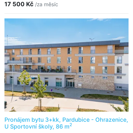
17 500 Kč
/za měsíc
Pronájem bytu 3+kk, Pardubice - Ohrazenice,
2
U Sportovní školy, 86 m