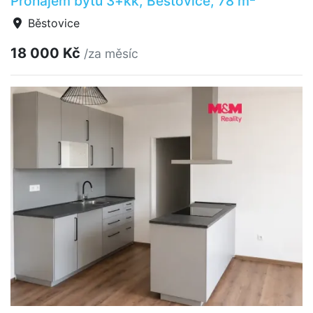
Pronájem bytu 3+kk, Běstovice, 78 m
Běstovice
18 000 Kč
/za měsíc