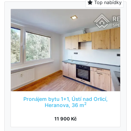
Top nabídky
Pronájem bytu 1+1, Ústí nad Orlicí,
2
Heranova, 36 m
11 900 Kč