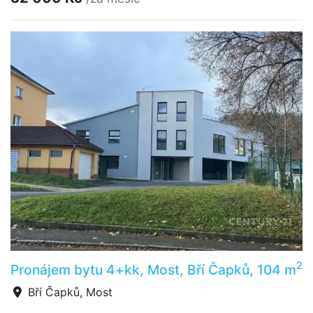
2
Pronájem bytu 4+kk, Most, Bří Čapků, 104 m
Bří Čapků, Most