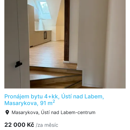
Pronájem bytu 4+kk, Ústí nad Labem,
2
Masarykova, 91 m
Masarykova, Ústí nad Labem-centrum
22 000 Kč
/za měsíc