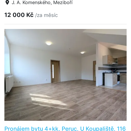
J. A. Komenského, Meziboří
12 000 Kč
/za měsíc
Pronájem bytu 4+kk, Peruc, U Koupaliště, 116