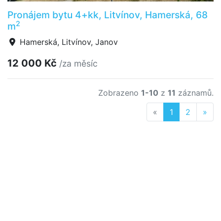
Pronájem bytu 4+kk, Litvínov, Hamerská, 68
2
m
Hamerská, Litvínov, Janov
12 000 Kč
/za měsíc
Zobrazeno
1-10
z
11
záznamů.
Previous
Nex
«
1
2
»