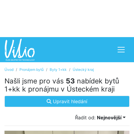
Úvod
Pronájem bytů
Byty 1+kk
Ústecký kraj
Našli jsme pro vás
53
nabídek bytů
1+kk k pronájmu v Ústeckém kraji
Upravit hledání
Řadit od:
Nejnovější