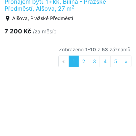
Pronájem bytu 1+kk, Bílina - Pražské
2
Předměstí, Alšova, 27 m
Alšova, Pražské Předměstí
7 200 Kč
/za měsíc
Zobrazeno
1-10
z
53
záznamů.
Previous
Nex
«
1
2
3
4
5
»