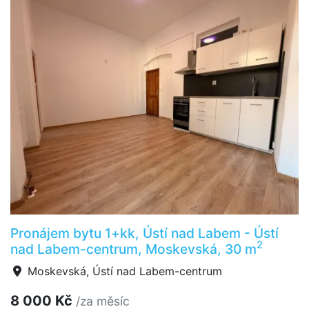
Pronájem bytu 1+kk, Ústí nad Labem - Ústí
2
nad Labem-centrum, Moskevská, 30 m
Moskevská, Ústí nad Labem-centrum
8 000 Kč
/za měsíc