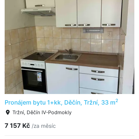
2
Pronájem bytu 1+kk, Děčín, Tržní, 33 m
Tržní, Děčín IV-Podmokly
7 157 Kč
/za měsíc