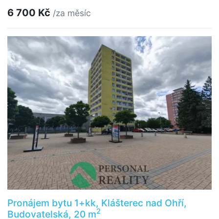
6 700 Kč
/za měsíc
Pronájem bytu 1+kk, Klášterec nad Ohří,
2
Budovatelská, 20 m