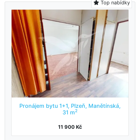
Top nabídky
Pronájem bytu 1+1, Plzeň, Manětínská,
2
31 m
11 900 Kč