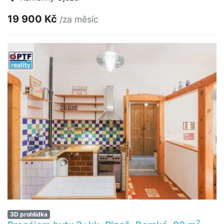
19 900 Kč
/za měsíc
3D prohlídka
2