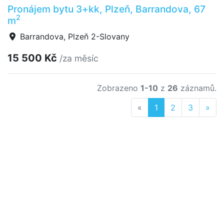
Pronájem bytu 3+kk, Plzeň, Barrandova, 67
2
m
Barrandova, Plzeň 2-Slovany
15 500 Kč
/za měsíc
Zobrazeno
1-10
z
26
záznamů.
Previous
Nex
«
1
2
3
»