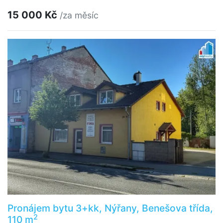
15 000 Kč
/za měsíc
Pronájem bytu 3+kk, Nýřany, Benešova třída,
2
110 m