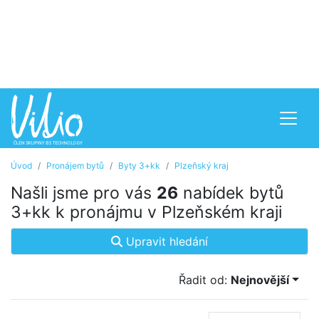
Úvod
Pronájem bytů
Byty 3+kk
Plzeňský kraj
Našli jsme pro vás
26
nabídek bytů
3+kk k pronájmu v Plzeňském kraji
Upravit hledání
Řadit od:
Nejnovější