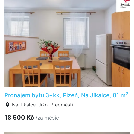
2
Pronájem bytu 3+kk, Plzeň, Na Jíkalce, 81 m
Na Jíkalce, Jižní Předměstí
18 500 Kč
/za měsíc