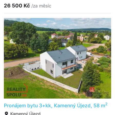
26 500 Kč
/za měsíc
2
Pronájem bytu 3+kk, Kamenný Újezd, 58 m
Kamenný Újezd