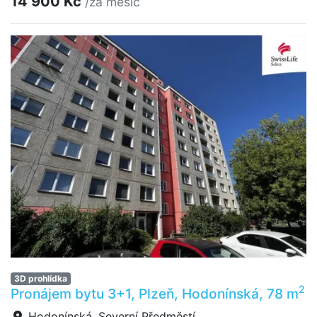
14 900 Kč
/za měsíc
3D prohlídka
2
Pronájem bytu 3+1, Plzeň, Hodonínská, 78 m
Hodonínská, Severní Předměstí