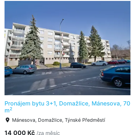
Pronájem bytu 3+1, Domažlice, Mánesova, 70
2
m
Mánesova, Domažlice, Týnské Předměstí
14 000 Kč
/za měsíc