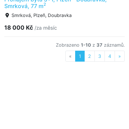
2
Smrková, 77 m
Smrková, Plzeň, Doubravka
18 000 Kč
/za měsíc
Zobrazeno
1-10
z
37
záznamů.
Previous
Nex
«
1
2
3
4
»