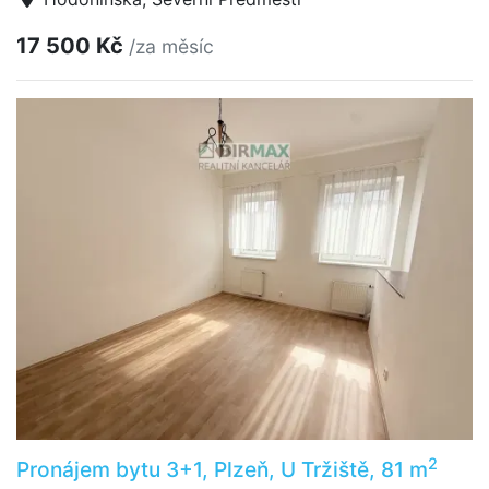
17 500 Kč
/za měsíc
2
Pronájem bytu 3+1, Plzeň, U Tržiště, 81 m