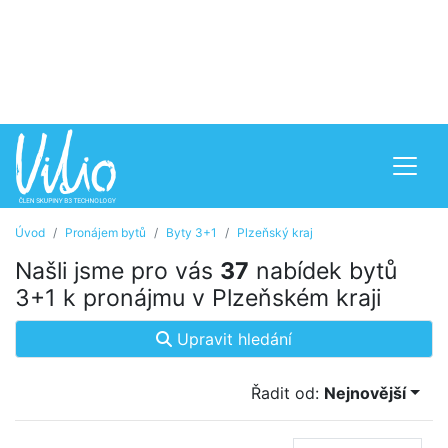
Úvod
Pronájem bytů
Byty 3+1
Plzeňský kraj
Našli jsme pro vás
37
nabídek bytů
3+1 k pronájmu v Plzeňském kraji
Upravit hledání
Řadit od:
Nejnovější