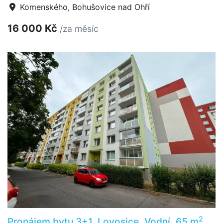
Komenského, Bohušovice nad Ohří
16 000 Kč
/za měsíc
2
Pronájem bytu 3+1, Lovosice, Vodní, 65 m