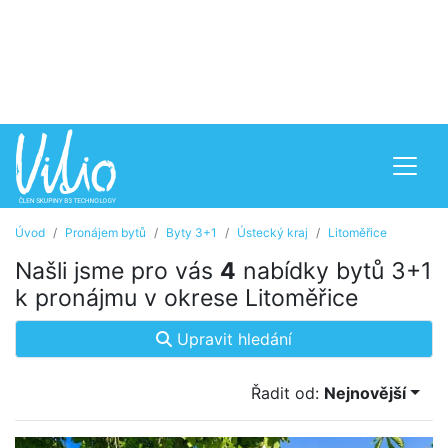
Úvod
Pronájem bytů
Byty 3+1
Ústecký kraj
Litoměřice
Našli jsme pro vás
4
nabídky bytů 3+1
k pronájmu v okrese Litoměřice
Upravit hledání
Řadit od:
Nejnovější