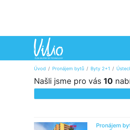
Úvod
Pronájem bytů
Byty 2+1
Ústec
Našli jsme pro vás
10
nabí
Pronájem byt