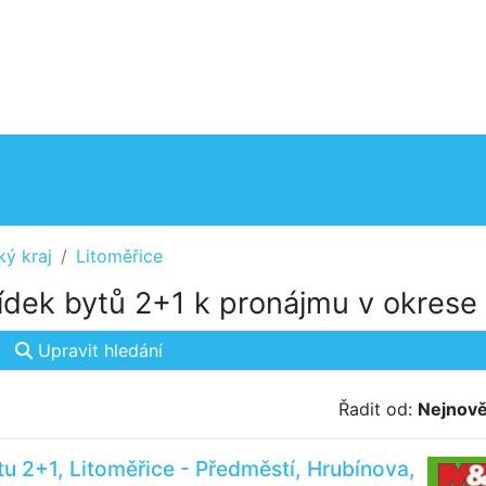
ký kraj
Litoměřice
dek bytů 2+1 k pronájmu v okrese 
Upravit hledání
Řadit od:
Nejnově
u 2+1, Litoměřice - Předměstí, Hrubínova,