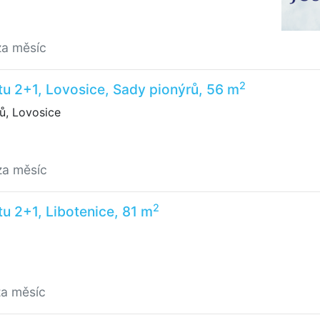
za měsíc
2
u 2+1, Lovosice, Sady pionýrů, 56 m
ů, Lovosice
za měsíc
2
u 2+1, Libotenice, 81 m
za měsíc