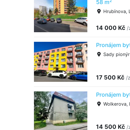
2
58 m
Hrubínova, L
14 000 Kč
/
Pronájem byt
Sady pionýr
17 500 Kč
/
Pronájem by
Wolkerova, 
14 500 Kč
/