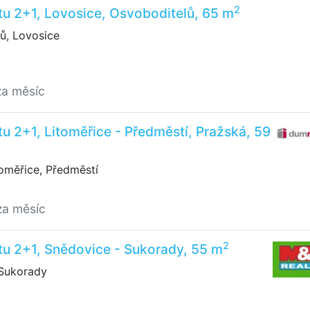
2
u 2+1, Lovosice, Osvoboditelů, 65 m
ů, Lovosice
za měsíc
u 2+1, Litoměřice - Předměstí, Pražská, 59
oměřice, Předměstí
za měsíc
2
u 2+1, Snědovice - Sukorady, 55 m
Sukorady