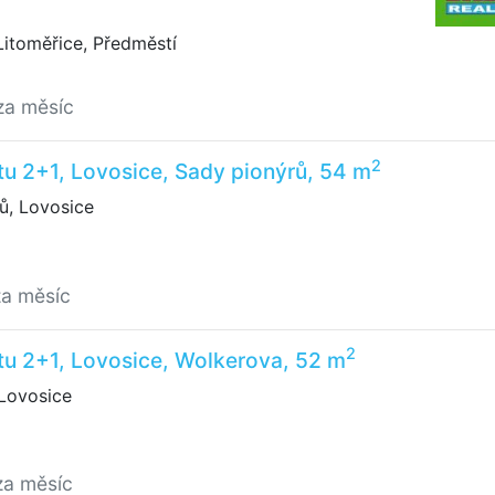
itoměřice, Předměstí
za měsíc
2
u 2+1, Lovosice, Sady pionýrů, 54 m
ů, Lovosice
za měsíc
2
tu 2+1, Lovosice, Wolkerova, 52 m
Lovosice
za měsíc