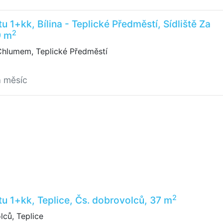
 1+kk, Bílina - Teplické Předměstí, Sídliště Za
2
9 m
Chlumem, Teplické Předměstí
a měsíc
2
u 1+kk, Teplice, Čs. dobrovolců, 37 m
ců, Teplice