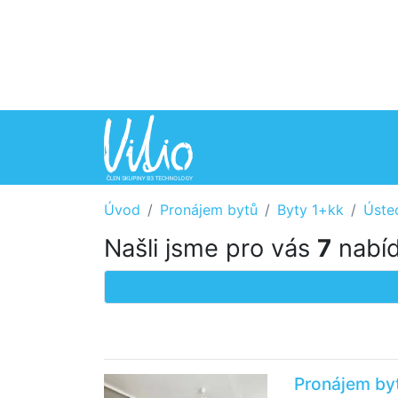
Úvod
Pronájem bytů
Byty 1+kk
Úste
Našli jsme pro vás
7
nabíd
Pronájem byt