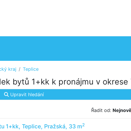
cký kraj
Teplice
ek bytů 1+kk k pronájmu v okrese 
Upravit hledání
Řadit od:
Nejnově
2
u 1+kk, Teplice, Pražská, 33 m