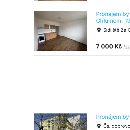
Pronájem bytu
Chlumem, 1
Sídliště Za 
7 000 Kč
/z
Pronájem byt
Čs. dobrovol