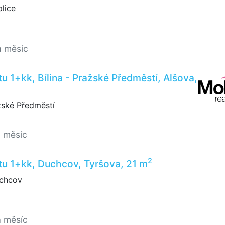
lice
a měsíc
u 1+kk, Bílina - Pražské Předměstí, Alšova,
žské Předměstí
a měsíc
2
tu 1+kk, Duchcov, Tyršova, 21 m
chcov
a měsíc