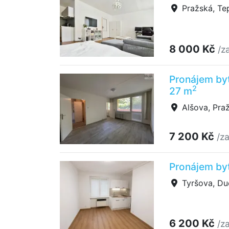
Pražská, Tep
8 000 Kč
/z
Pronájem byt
2
27 m
Alšova, Pra
7 200 Kč
/z
Pronájem by
Tyršova, Du
6 200 Kč
/z