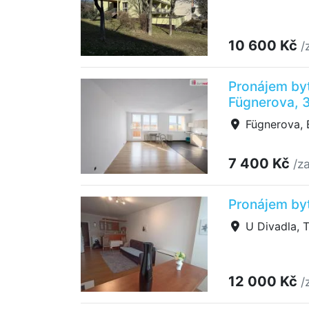
10 600 Kč
/
Pronájem byt
Fügnerova, 
Fügnerova, B
7 400 Kč
/z
Pronájem byt
U Divadla, T
12 000 Kč
/