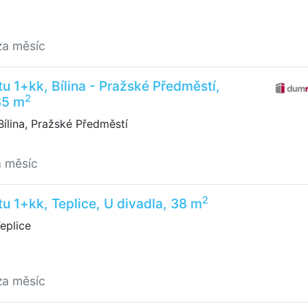
za měsíc
u 1+kk, Bílina - Pražské Předměstí,
2
35 m
ílina, Pražské Předměstí
a měsíc
2
u 1+kk, Teplice, U divadla, 38 m
eplice
za měsíc