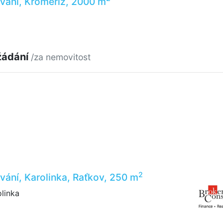
vání, Kroměříž, 2000 m
žádání
/za nemovitost
2
vání, Karolinka, Raťkov, 250 m
linka