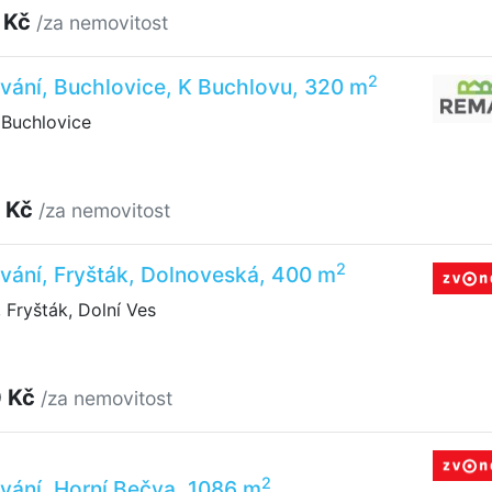
 Kč
/za nemovitost
2
vání, Buchlovice, K Buchlovu, 320 m
 Buchlovice
 Kč
/za nemovitost
2
vání, Fryšták, Dolnoveská, 400 m
Fryšták, Dolní Ves
0 Kč
/za nemovitost
2
vání, Horní Bečva, 1086 m