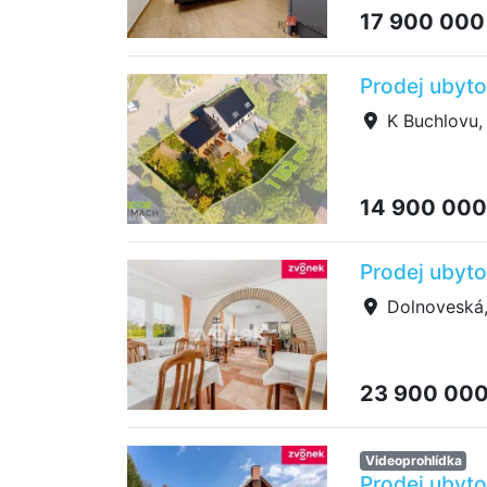
17 900 000
Prodej ubyto
K Buchlovu,
14 900 000
Prodej ubyto
Dolnoveská, 
23 900 00
Videoprohlídka
Prodej ubyto