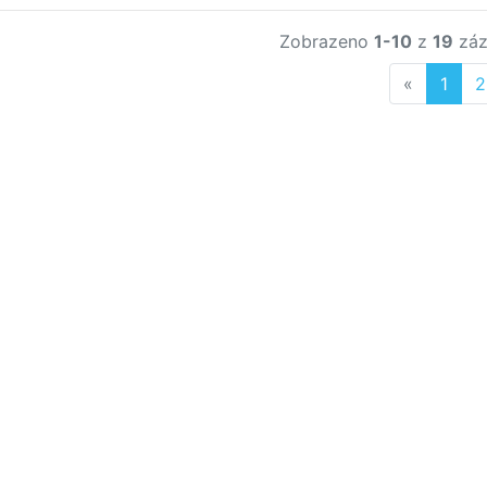
Zobrazeno
1-10
z
19
záz
Previous
«
1
2