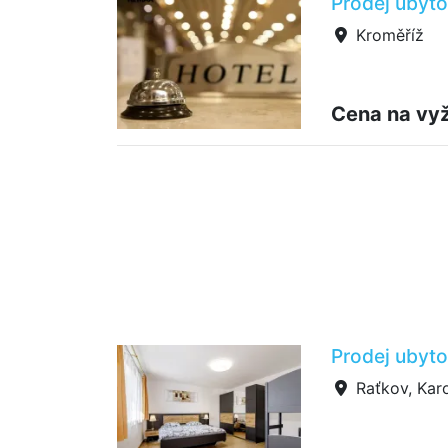
Prodej ubyto
Kroměříž
Cena na vy
Prodej ubyto
Raťkov, Karo