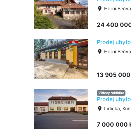
Horní Bečva
24 400 00
Prodej ubyto
Horní Bečva
13 905 000
Videoprohlídka
Prodej ubyto
Lidická, Kun
7 000 000