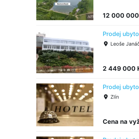
12 000 000
Prodej ubyto
Leoše Janáč
2 449 000
Prodej ubyto
Zlín
Cena na vy