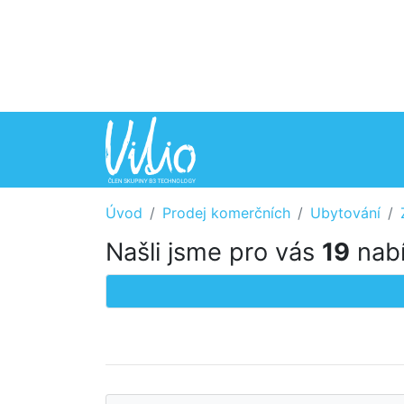
Úvod
Prodej komerčních
Ubytování
Našli jsme pro vás
19
nabí