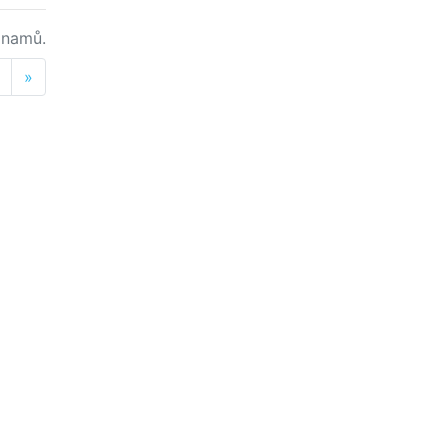
namů.
Next
»