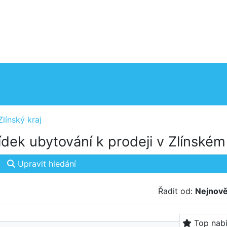
Zlínský kraj
dek ubytování k prodeji v Zlínském 
Upravit hledání
Řadit od:
Nejnově
Top nab