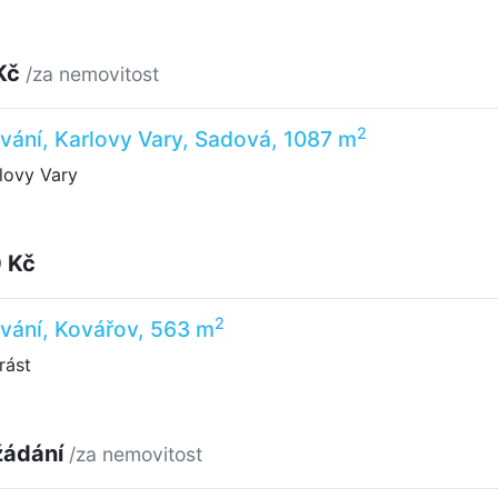
Kč
/za nemovitost
2
vání, Karlovy Vary, Sadová, 1087 m
lovy Vary
 Kč
2
vání, Kovářov, 563 m
rást
žádání
/za nemovitost