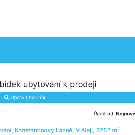
ídek ubytování k prodeji
Upravit hledání
Řadit od:
Nejnově
2
vání, Konstantinovy Lázně, V Aleji, 2252 m