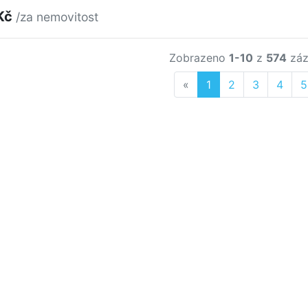
Kč
/za nemovitost
Zobrazeno
1-10
z
574
záz
Previous
«
1
2
3
4
5