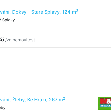
2
vání, Doksy - Staré Splavy, 124 m
é Splavy
Kč
/za nemovitost
2
vání, Žleby, Ke Hrázi, 267 m
eby