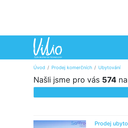
Úvod
Prodej komerčních
Ubytování
Našli jsme pro vás
574
nab
Prodej ubyto