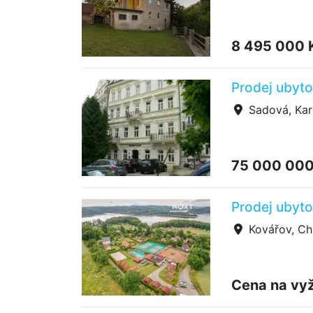
8 495 000 
Prodej ubyto
Sadová, Kar
75 000 000
Prodej ubyto
Kovářov, Ch
Cena na vy