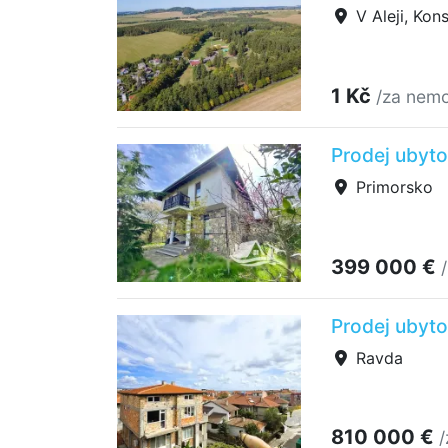
V Aleji, Kon
1 Kč
/za nemo
Prodej ubyto
Primorsko
399 000 €
Prodej ubyto
Ravda
810 000 €
/