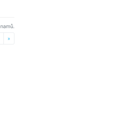
namů.
Next
»