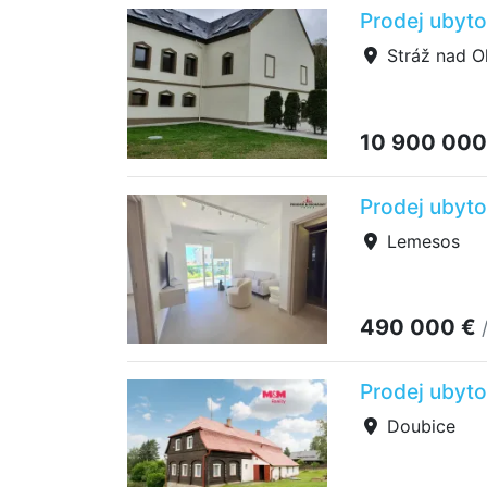
Prodej ubyto
Stráž nad Oh
10 900 000
Prodej ubyto
Lemesos
490 000 €
Prodej ubyto
Doubice