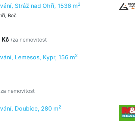
2
vání, Stráž nad Ohří, 1536 m
ří, Boč
 Kč
/za nemovitost
2
vání, Lemesos, Kypr, 156 m
/za nemovitost
2
vání, Doubice, 280 m