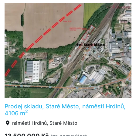
Prodej skladu, Staré Město, náměstí Hrdinů,
2
4106 m
náměstí Hrdinů, Staré Město
13 500 000 Kč