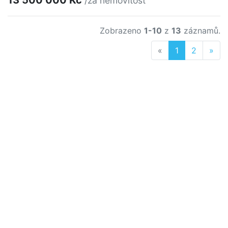
/za nemovitost
Zobrazeno
1-10
z
13
záznamů.
Previous
Nex
«
1
2
»