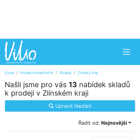
Úvod
Prodej komerčních
Sklady
Zlínský kraj
Našli jsme pro vás
13
nabídek skladů
k prodeji v Zlínském kraji
Upravit hledání
Řadit od:
Nejnovější