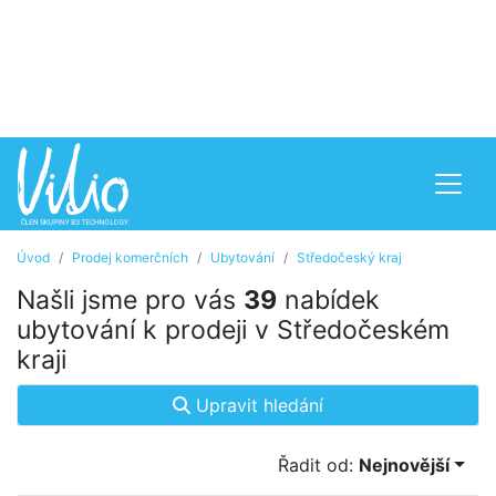
Úvod
Prodej komerčních
Ubytování
Středočeský kraj
Našli jsme pro vás
39
nabídek
ubytování k prodeji v Středočeském
kraji
Upravit hledání
Řadit od:
Nejnovější