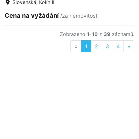
Slovenská, Kolín II
Cena na vyžádání
/za nemovitost
Zobrazeno
1-10
z
39
záznamů.
Previous
Nex
«
1
2
3
4
»