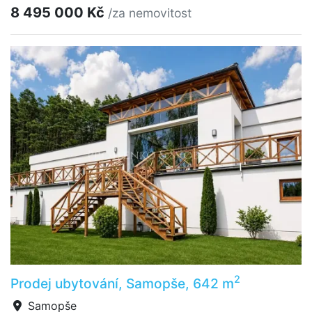
8 495 000 Kč
/za nemovitost
2
Prodej ubytování, Samopše, 642 m
Samopše