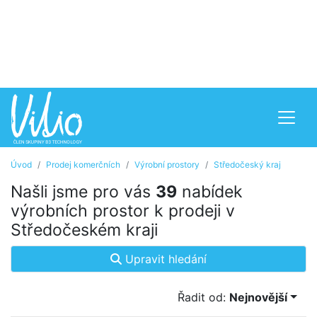
Úvod
Prodej komerčních
Výrobní prostory
Středočeský kraj
Našli jsme pro vás
39
nabídek
výrobních prostor k prodeji v
Středočeském kraji
Upravit hledání
Řadit od:
Nejnovější