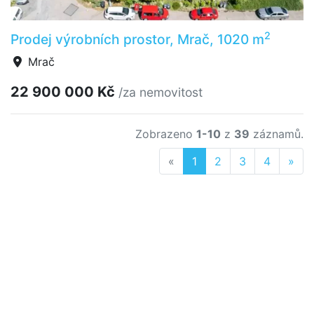
2
Prodej výrobních prostor, Mrač, 1020 m
Mrač
22 900 000 Kč
/za nemovitost
Zobrazeno
1-10
z
39
záznamů.
Previous
Nex
«
1
2
3
4
»