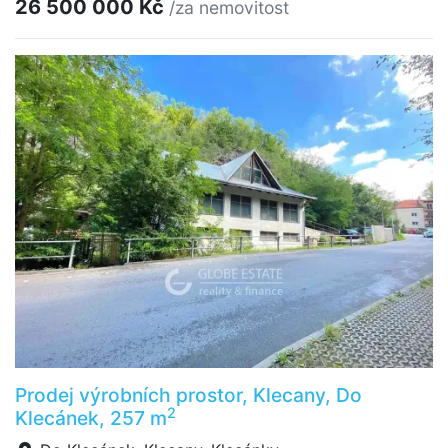
26 500 000 Kč
/za nemovitost
Prodej výrobních prostor, Klecany, Do
2
Klecánek, 257 m