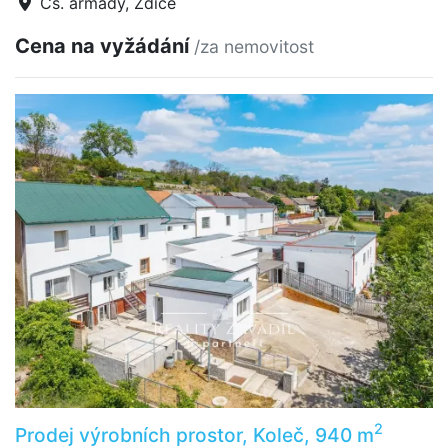
Čs. armády, Zdice
Cena na vyžádání
/za nemovitost
2
Prodej výrobních prostor, Koleč, 940 m