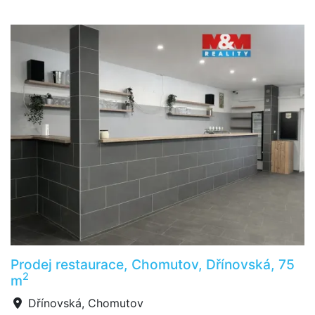
Prodej restaurace, Chomutov, Dřínovská, 75
2
m
Dřínovská, Chomutov