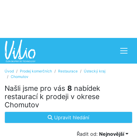
Úvod
Prodej komerčních
Restaurace
Ústecký kraj
Chomutov
Našli jsme pro vás
8
nabídek
restaurací k prodeji v okrese
Chomutov
Upravit hledání
Řadit od:
Nejnovější