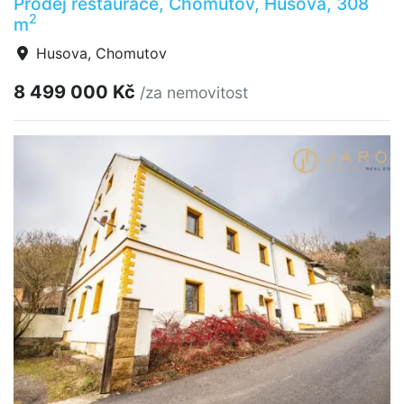
Prodej restaurace, Chomutov, Husova, 308
2
m
Husova, Chomutov
8 499 000 Kč
/za nemovitost