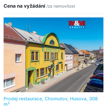
Cena na vyžádání
/za nemovitost
Prodej restaurace, Chomutov, Husova, 308
2
m