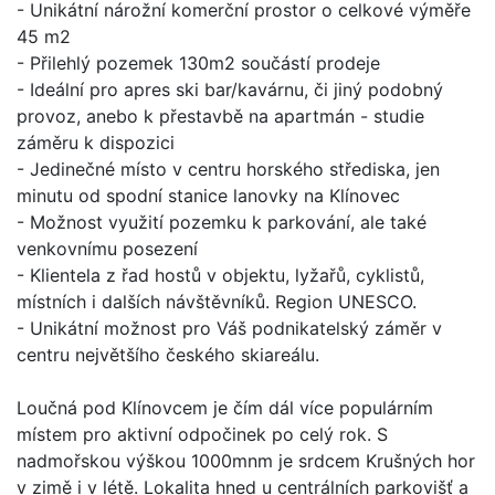
- Unikátní nárožní komerční prostor o celkové výměře
45 m2
- Přilehlý pozemek 130m2 součástí prodeje
- Ideální pro apres ski bar/kavárnu, či jiný podobný
provoz, anebo k přestavbě na apartmán - studie
záměru k dispozici
- Jedinečné místo v centru horského střediska, jen
minutu od spodní stanice lanovky na Klínovec
- Možnost využití pozemku k parkování, ale také
venkovnímu posezení
- Klientela z řad hostů v objektu, lyžařů, cyklistů,
místních i dalších návštěvníků. Region UNESCO.
- Unikátní možnost pro Váš podnikatelský záměr v
centru největšího českého skiareálu.
Loučná pod Klínovcem je čím dál více populárním
místem pro aktivní odpočinek po celý rok. S
nadmořskou výškou 1000mnm je srdcem Krušných hor
v zimě i v létě. Lokalita hned u centrálních parkovišť a