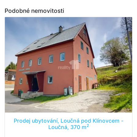
Podobné nemovitosti
Prodej ubytování, Loučná pod Klínovcem -
2
Loučná, 370 m