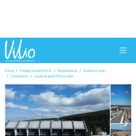
Úvod
Prodej komerčních
Restaurace
Ústecký kraj
Chomutov
Loučná pod Klínovcem