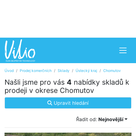
Úvod
Prodej komerčních
Sklady
Ústecký kraj
Chomutov
Našli jsme pro vás
4
nabídky skladů k
prodeji v okrese Chomutov
Upravit hledání
Řadit od:
Nejnovější