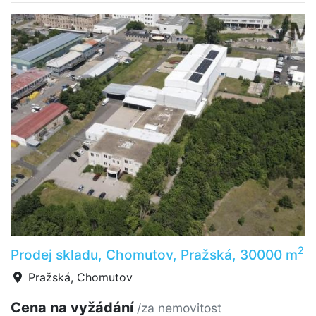
2
Prodej skladu, Chomutov, Pražská, 30000 m
Pražská, Chomutov
Cena na vyžádání
/za nemovitost