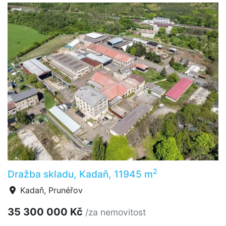
2
Dražba skladu, Kadaň, 11945 m
Kadaň, Prunéřov
35 300 000 Kč
/za nemovitost