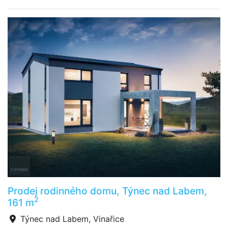
Prodej rodinného domu, Týnec nad Labem,
2
161 m
Týnec nad Labem, Vinařice