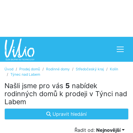
Úvod
Prodej domů
Rodinné domy
Středočeský kraj
Kolín
Týnec nad Labem
Našli jsme pro vás
5
nabídek
rodinných domů k prodeji v Týnci nad
Labem
Upravit hledání
Řadit od:
Nejnovější