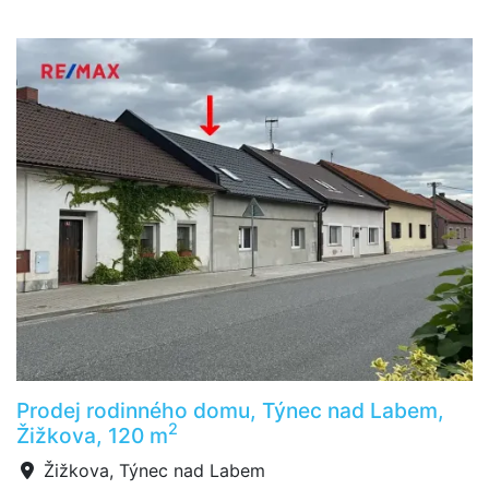
Prodej rodinného domu, Týnec nad Labem,
2
Žižkova, 120 m
Žižkova, Týnec nad Labem