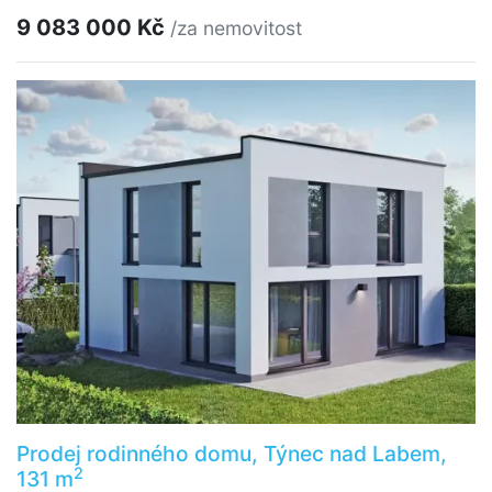
9 083 000 Kč
/za nemovitost
Prodej rodinného domu, Týnec nad Labem,
2
131 m