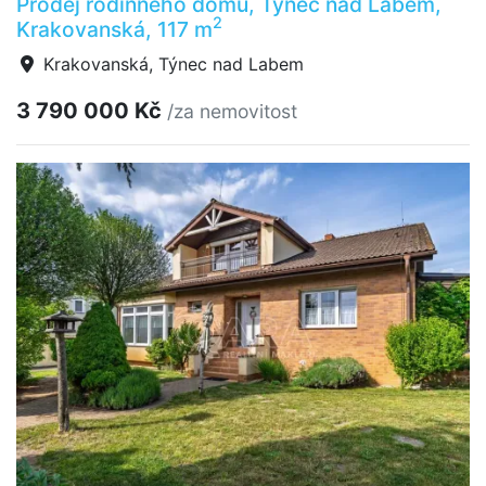
Prodej rodinného domu, Týnec nad Labem,
2
Krakovanská, 117 m
Krakovanská, Týnec nad Labem
3 790 000 Kč
/za nemovitost