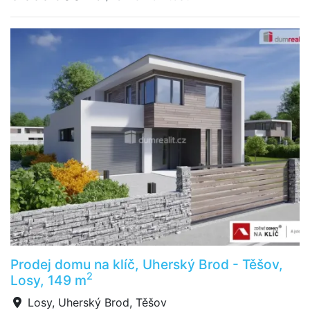
Prodej domu na klíč, Uherský Brod - Těšov,
2
Losy, 149 m
Losy, Uherský Brod, Těšov