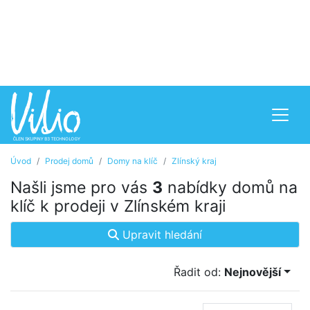
Úvod
Prodej domů
Domy na klíč
Zlínský kraj
Našli jsme pro vás
3
nabídky domů na
klíč k prodeji v Zlínském kraji
Upravit hledání
Řadit od:
Nejnovější