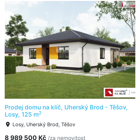
Prodej domu na klíč, Uherský Brod - Těšov,
2
Losy, 125 m
Losy, Uherský Brod, Těšov
8 989 500 Kč
/za nemovitost