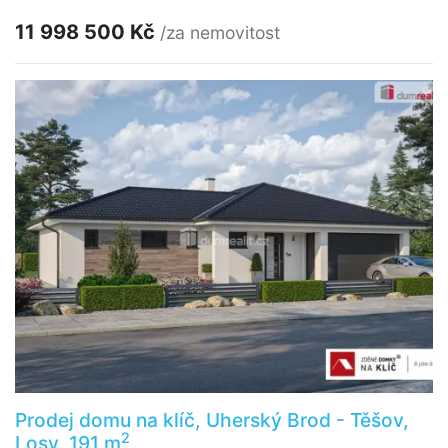
11 998 500 Kč
/za nemovitost
Prodej domu na klíč, Uherský Brod - Těšov,
2
Losy, 191 m