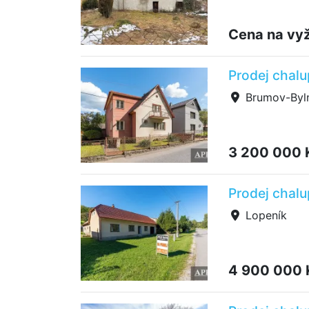
Cena na vy
Prodej chalu
Brumov-Byln
3 200 000
Prodej chalu
Lopeník
4 900 000