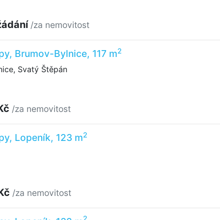
žádání
/za nemovitost
2
py, Brumov-Bylnice, 117 m
ice, Svatý Štěpán
 Kč
/za nemovitost
2
py, Lopeník, 123 m
 Kč
/za nemovitost
2