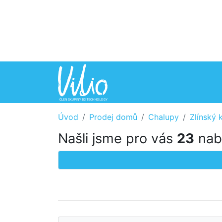
Úvod
Prodej domů
Chalupy
Zlínský k
Našli jsme pro vás
23
nabí