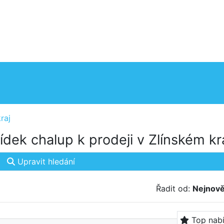
raj
dek chalup k prodeji v Zlínském kra
Upravit hledání
Řadit od:
Nejnově
Top nab