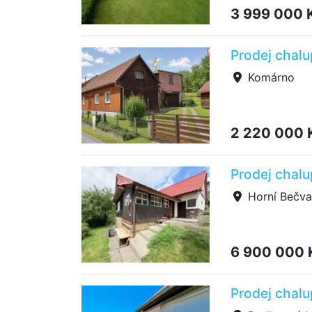
3 999 000 
Prodej chal
Komárno
2 220 000 
Prodej chalu
Horní Bečva
6 900 000
Prodej chal