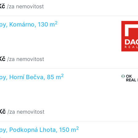
Kč
/za nemovitost
2
upy, Komárno, 130 m
Kč
/za nemovitost
2
py, Horní Bečva, 85 m
 Kč
/za nemovitost
2
upy, Podkopná Lhota, 150 m