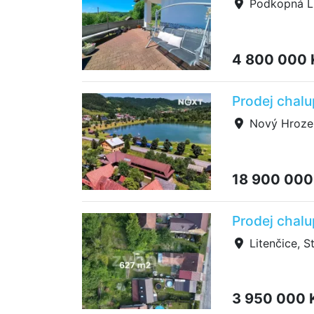
Podkopná L
4 800 000
Prodej chal
Nový Hroze
18 900 000
Prodej chalu
Litenčice, S
3 950 000 