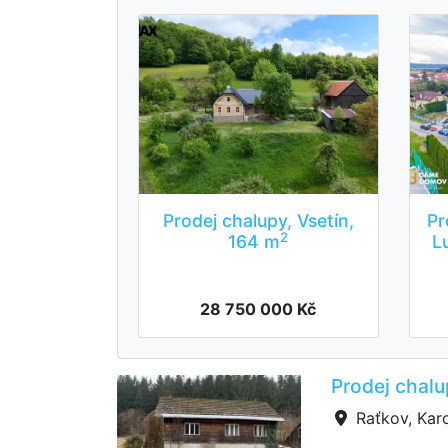
Prodej chalupy, Vsetín,
Pr
2
164 m
L
28 750 000 Kč
Prodej chalu
Raťkov, Karo