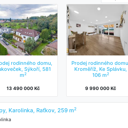
odej rodinného domu,
Prodej rodinného domu
ukoveček, Sýkoří, 581
Kroměříž, Ke Splávku,
2
2
m
106 m
13 490 000 Kč
9 990 000 Kč
2
py, Karolinka, Raťkov, 259 m
linka