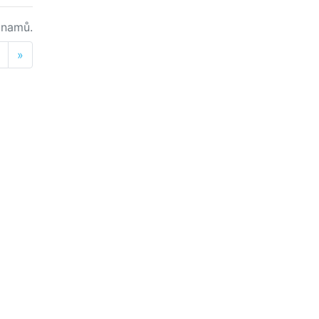
namů.
Next
»