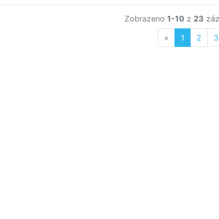
Zobrazeno
1-10
z
23
záz
Previous
«
1
2
3