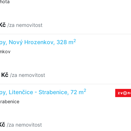
hota
 Kč
/za nemovitost
2
upy, Nový Hrozenkov, 328 m
nkov
 Kč
/za nemovitost
2
py, Litenčice - Strabenice, 72 m
trabenice
Kč
/za nemovitost