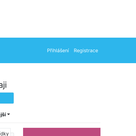
Přihlášení
Registrace
ji
jší
ídky