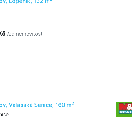
py, Lopeník, 132 m
 Kč
/za nemovitost
2
py, Valašská Senice, 160 m
nice