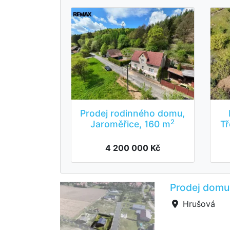
Prodej rodinného domu,
2
Jaroměřice, 160 m
Tř
4 200 000 Kč
Prodej domu 
Hrušová