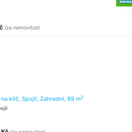
Kč
/za nemovitost
2
na klíč, Spojil, Zahradní, 89 m
ojil
 Kč
/za nemovitost