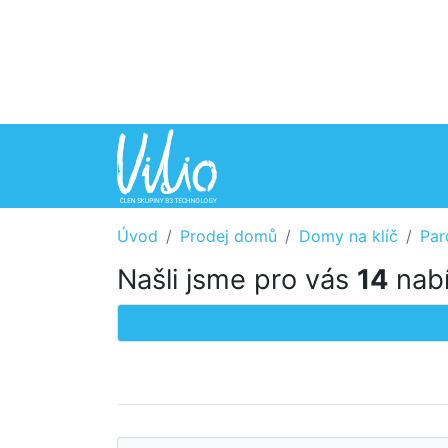
Úvod
Prodej domů
Domy na klíč
Par
Našli jsme pro vás
14
nabí