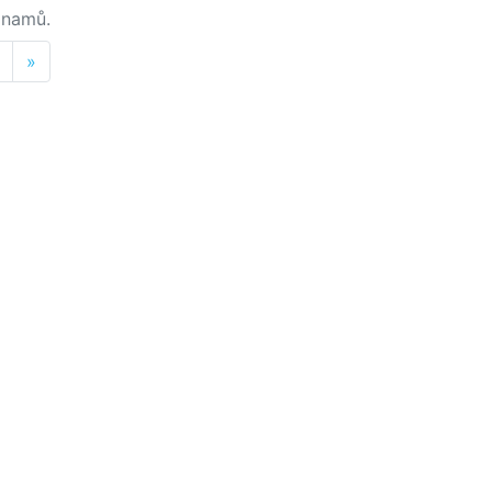
namů.
Next
»