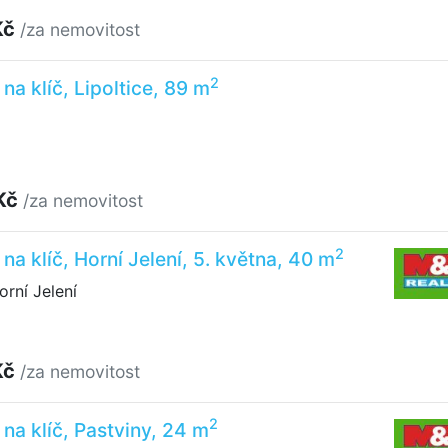
Kč
/za nemovitost
2
na klíč, Lipoltice, 89 m
Kč
/za nemovitost
2
na klíč, Horní Jelení, 5. května, 40 m
orní Jelení
Kč
/za nemovitost
2
na klíč, Pastviny, 24 m