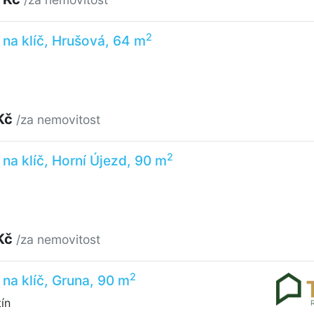
2
na klíč, Hrušová, 64 m
Kč
/za nemovitost
2
na klíč, Horní Újezd, 90 m
Kč
/za nemovitost
2
na klíč, Gruna, 90 m
ín