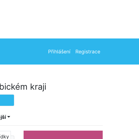
Přihlášení
Registrace
bickém kraji
jší
ídky