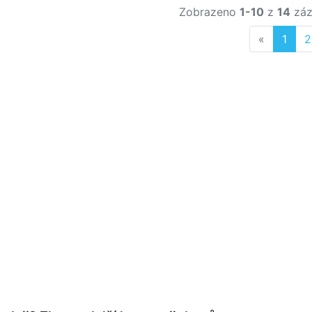
Zobrazeno
1-10
z
14
záz
Previous
«
1
2