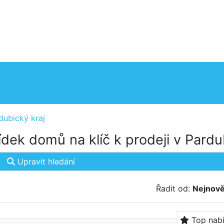
dubický kraj
dek domů na klíč k prodeji v Pardu
Upravit hledání
Řadit od:
Nejnově
Top nab