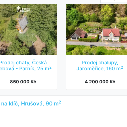
Prodej chaty, Česká
Prodej chalupy,
2
2
ebová - Parník, 25 m
Jaroměřice, 160 m
850 000 Kč
4 200 000 Kč
2
na klíč, Hrušová, 90 m