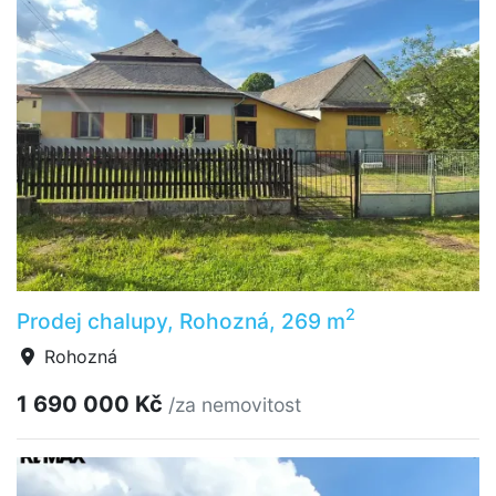
2
Prodej chalupy, Rohozná, 269 m
Rohozná
1 690 000 Kč
/za nemovitost