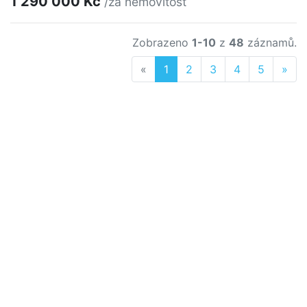
1 290 000 Kč
/za nemovitost
Zobrazeno
1-10
z
48
záznamů.
Previous
Nex
«
1
2
3
4
5
»