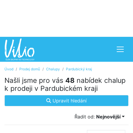
Úvod
Prodej domů
Chalupy
Pardubický kraj
Našli jsme pro vás
48
nabídek chalup
k prodeji v Pardubickém kraji
Upravit hledání
Řadit od:
Nejnovější