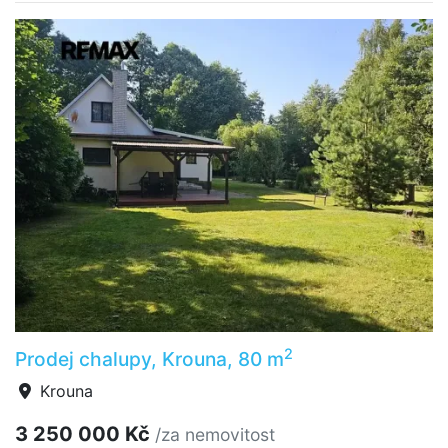
2
Prodej chalupy, Krouna, 80 m
Krouna
3 250 000 Kč
/za nemovitost