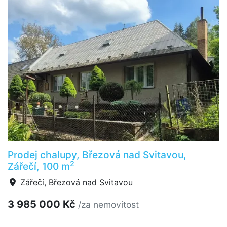
Prodej chalupy, Březová nad Svitavou,
2
Zářečí, 100 m
Zářečí, Březová nad Svitavou
3 985 000 Kč
/za nemovitost