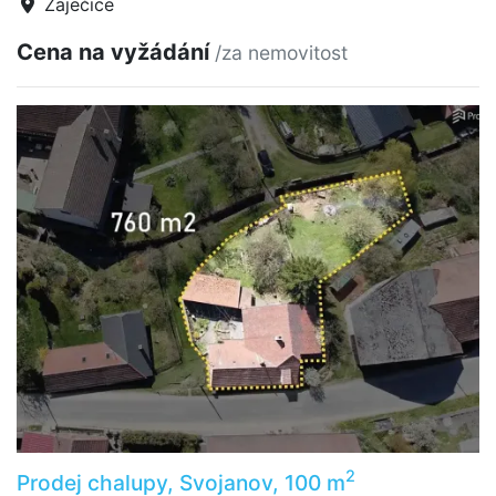
Zaječice
Cena na vyžádání
/za nemovitost
2
Prodej chalupy, Svojanov, 100 m