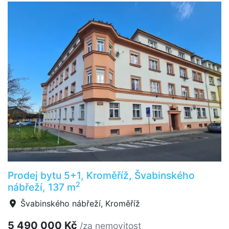
Prodej bytu 5+1, Kroměříž, Švabinského
2
nábřeží, 137 m
Švabinského nábřeží, Kroměříž
5 490 000 Kč
/za nemovitost