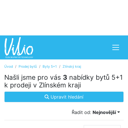
Úvod
Prodej bytů
Byty 5+1
Zlínský kraj
Našli jsme pro vás
3
nabídky bytů 5+1
k prodeji v Zlínském kraji
Upravit hledání
Řadit od:
Nejnovější