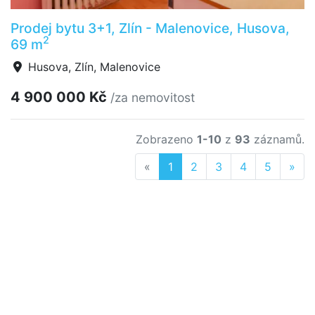
Prodej bytu 3+1, Zlín - Malenovice, Husova,
2
69 m
Husova, Zlín, Malenovice
4 900 000 Kč
/za nemovitost
Zobrazeno
1-10
z
93
záznamů.
Previous
Nex
«
1
2
3
4
5
»