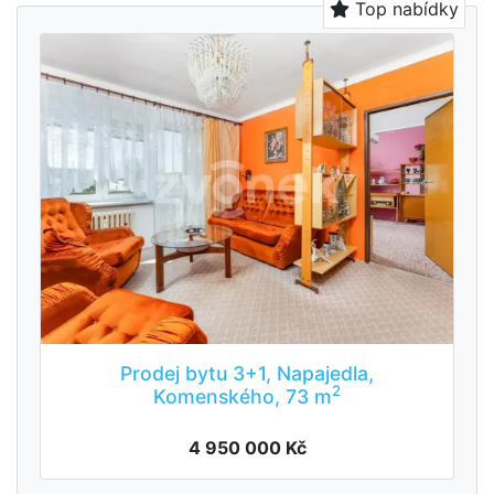
Top nabídky
Prodej bytu 3+1, Napajedla,
2
Komenského, 73 m
4 950 000 Kč