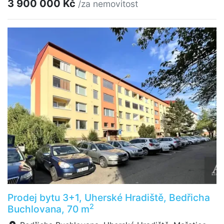
3 900 000 Kč
/za nemovitost
Prodej bytu 3+1, Uherské Hradiště, Bedřicha
2
Buchlovana, 70 m