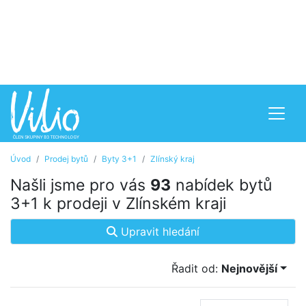
Úvod
Prodej bytů
Byty 3+1
Zlínský kraj
Našli jsme pro vás
93
nabídek bytů
3+1 k prodeji v Zlínském kraji
Upravit hledání
Řadit od:
Nejnovější