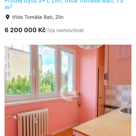
Prodej bytu 3+1, Zlín, třída Tomáše Bati, 73
2
m
třída Tomáše Bati, Zlín
6 200 000 Kč
/za nemovitost