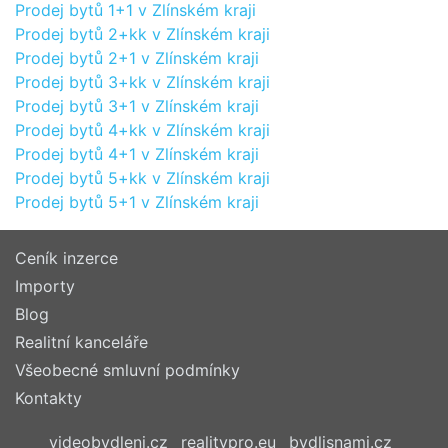
Prodej bytů 1+1 v Zlínském kraji
Prodej bytů 2+kk v Zlínském kraji
Prodej bytů 2+1 v Zlínském kraji
Prodej bytů 3+kk v Zlínském kraji
Prodej bytů 3+1 v Zlínském kraji
Prodej bytů 4+kk v Zlínském kraji
Prodej bytů 4+1 v Zlínském kraji
Prodej bytů 5+kk v Zlínském kraji
Prodej bytů 5+1 v Zlínském kraji
Ceník inzerce
Importy
Blog
Realitní kanceláře
Všeobecné smluvní podmínky
Kontakty
videobydleni.cz
realitypro.eu
bydlisnami.cz