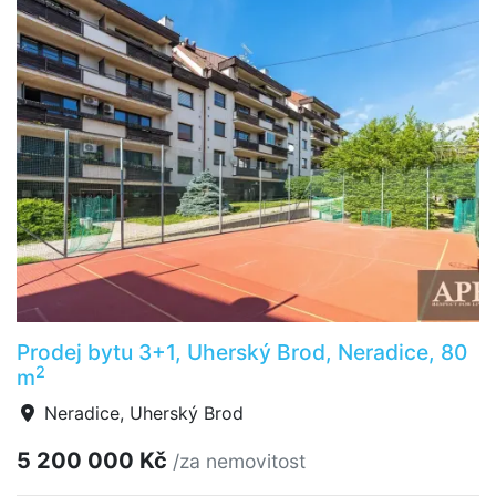
Prodej bytu 3+1, Uherský Brod, Neradice, 80
2
m
Neradice, Uherský Brod
5 200 000 Kč
/za nemovitost