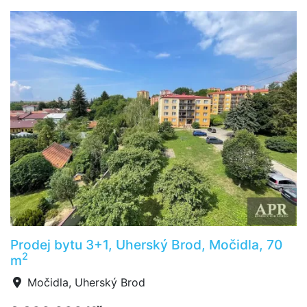
Prodej bytu 3+1, Uherský Brod, Močidla, 70
2
m
Močidla, Uherský Brod