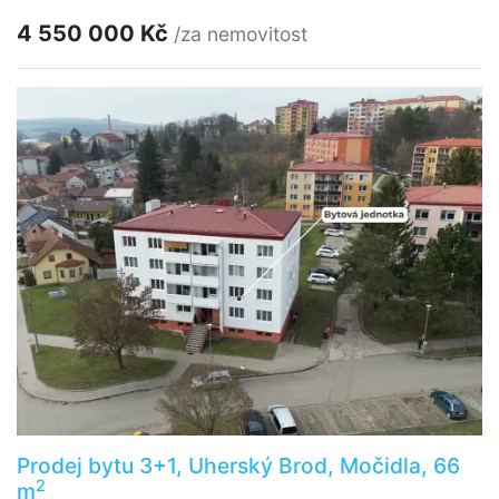
4 550 000 Kč
/za nemovitost
Prodej bytu 3+1, Uherský Brod, Močidla, 66
2
m