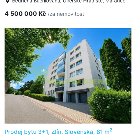
Bedřicha Buchlovana, Uherské Hradiště, Mařatice
4 500 000 Kč
/za nemovitost
2
Prodej bytu 3+1, Zlín, Slovenská, 81 m