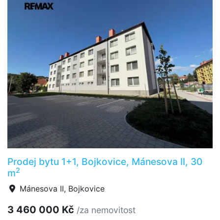
Prodej bytu 1+1, Bojkovice, Mánesova II, 30
2
m
Mánesova II, Bojkovice
3 460 000 Kč
/za nemovitost