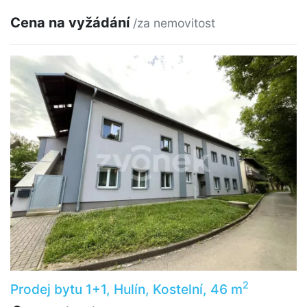
Cena na vyžádání
/za nemovitost
2
Prodej bytu 1+1, Hulín, Kostelní, 46 m