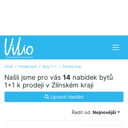
Úvod
Prodej bytů
Byty 1+1
Zlínský kraj
Našli jsme pro vás
14
nabídek bytů
1+1 k prodeji v Zlínském kraji
Upravit hledání
Řadit od:
Nejnovější