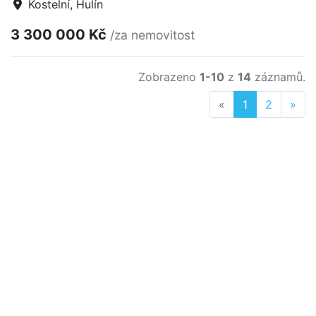
Kostelní, Hulín
3 300 000 Kč
/za nemovitost
Zobrazeno
1-10
z
14
záznamů.
Previous
Nex
«
1
2
»