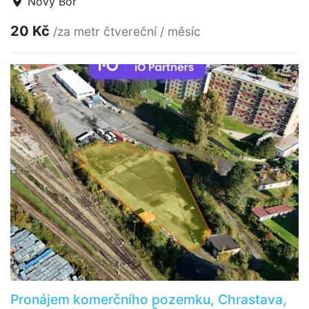
Nový Bor
20 Kč
/za metr čtvereční / měsíc
Pronájem komerčního pozemku, Chrastava,