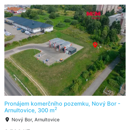
Pronájem komerčního pozemku, Nový Bor -
2
Arnultovice, 300 m
Nový Bor, Arnultovice