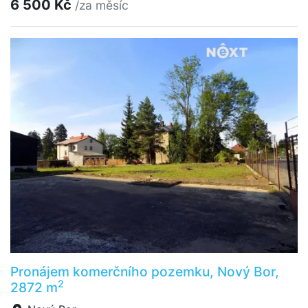
6 500 Kč
/za měsíc
Pronájem komerčního pozemku, Nový Bor,
2
2872 m