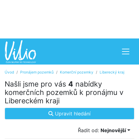
Úvod
Pronájem pozemků
Komerční pozemky
Liberecký kraj
Našli jsme pro vás
4
nabídky
komerčních pozemků k pronájmu v
Libereckém kraji
Upravit hledání
Řadit od:
Nejnovější