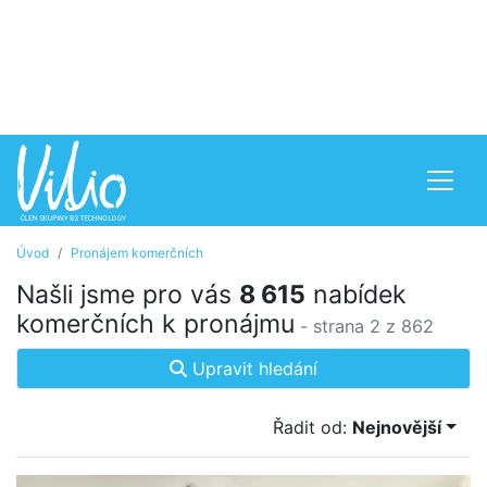
Úvod
Pronájem komerčních
Našli jsme pro vás
8 615
nabídek
komerčních k pronájmu
- strana 2 z 862
Upravit hledání
Řadit od:
Nejnovější