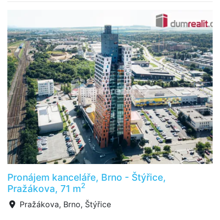
Pronájem kanceláře, Brno - Štýřice,
2
Pražákova, 71 m
Pražákova, Brno, Štýřice