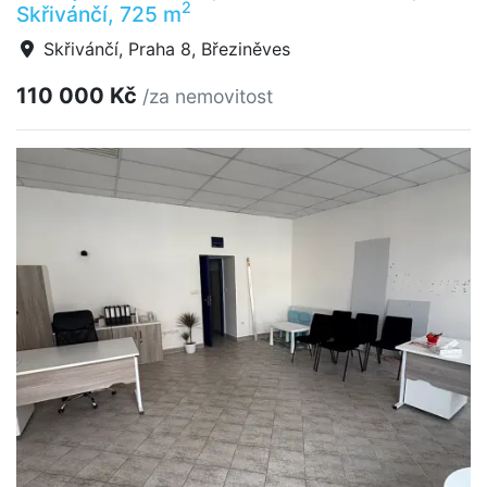
2
Skřivánčí, 725 m
Skřivánčí, Praha 8, Březiněves
110 000 Kč
/za nemovitost