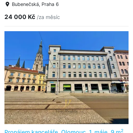
Bubenečská, Praha 6
24 000 Kč
/za měsíc
2
Pronájem kanceláře, Olomouc, 1. máje, 9 m