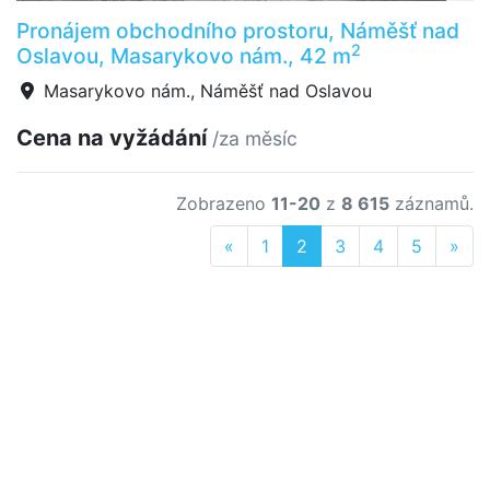
Pronájem obchodního prostoru, Náměšť nad
2
Oslavou, Masarykovo nám., 42 m
Masarykovo nám., Náměšť nad Oslavou
Cena na vyžádání
/za měsíc
Zobrazeno
11-20
z
8 615
záznamů.
Previous
Nex
«
1
2
3
4
5
»