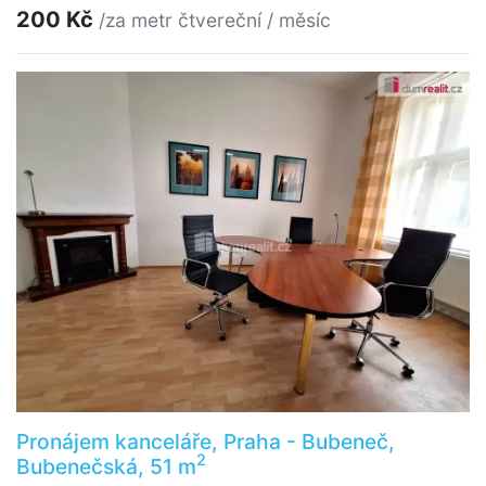
200 Kč
/za metr čtvereční / měsíc
Pronájem kanceláře, Praha - Bubeneč,
2
Bubenečská, 51 m