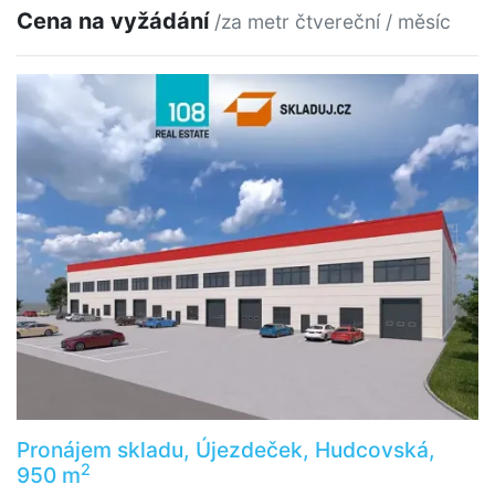
Cena na vyžádání
/za metr čtvereční / měsíc
Pronájem skladu, Újezdeček, Hudcovská,
2
950 m