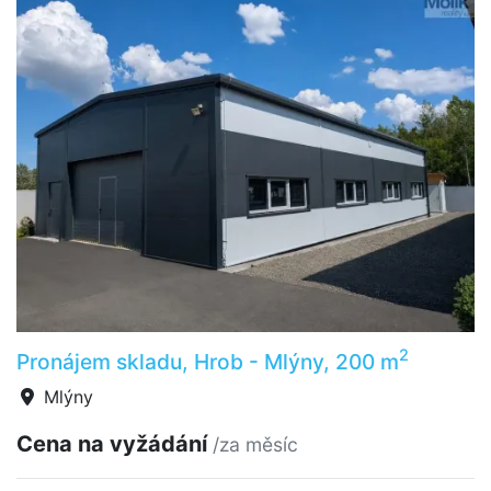
2
Pronájem skladu, Hrob - Mlýny, 200 m
Mlýny
Cena na vyžádání
/za měsíc