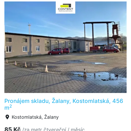
Pronájem skladu, Žalany, Kostomlatská, 456
2
m
Kostomlatská, Žalany
85 Kč
/za metr čtvereční / měsíc