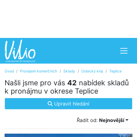
Úvod
Pronájem komerčních
Sklady
Ústecký kraj
Teplice
Našli jsme pro vás
42
nabídek skladů
k pronájmu v okrese Teplice
Upravit hledání
Řadit od:
Nejnovější