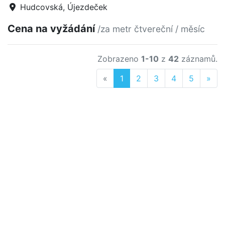
Hudcovská, Újezdeček
Cena na vyžádání
/za metr čtvereční / měsíc
Zobrazeno
1-10
z
42
záznamů.
Previous
Nex
«
1
2
3
4
5
»