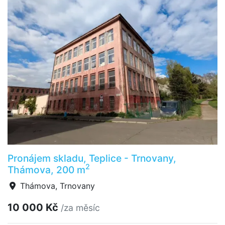
Pronájem skladu, Teplice - Trnovany,
2
Thámova, 200 m
Thámova, Trnovany
10 000 Kč
/za měsíc