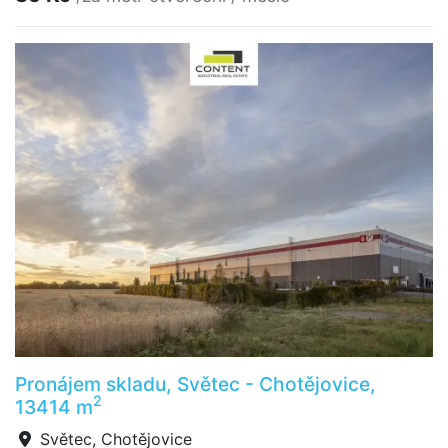
Pronájem skladu, Světec - Chotějovice,
2
13414 m
Světec, Chotějovice