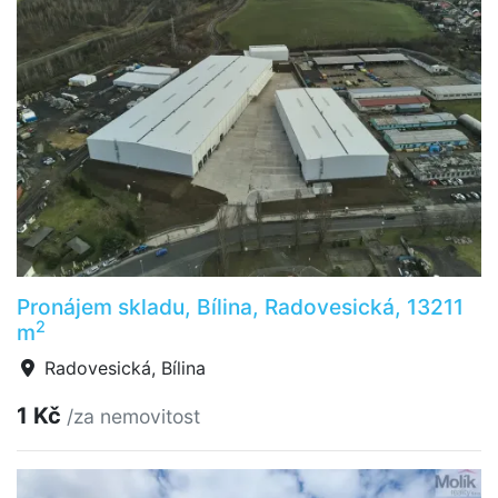
Pronájem skladu, Bílina, Radovesická, 13211
2
m
Radovesická, Bílina
1 Kč
/za nemovitost