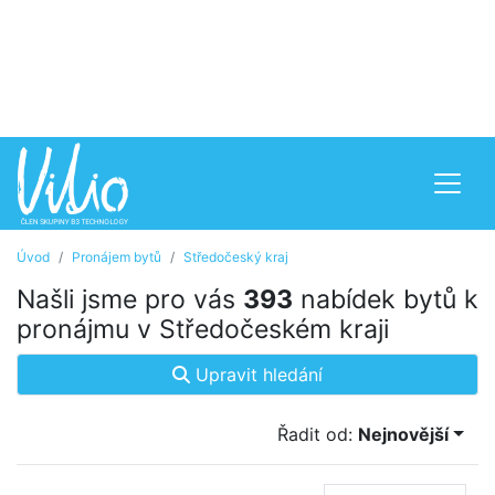
Úvod
Pronájem bytů
Středočeský kraj
Našli jsme pro vás
393
nabídek bytů k
pronájmu v Středočeském kraji
Upravit hledání
Řadit od:
Nejnovější