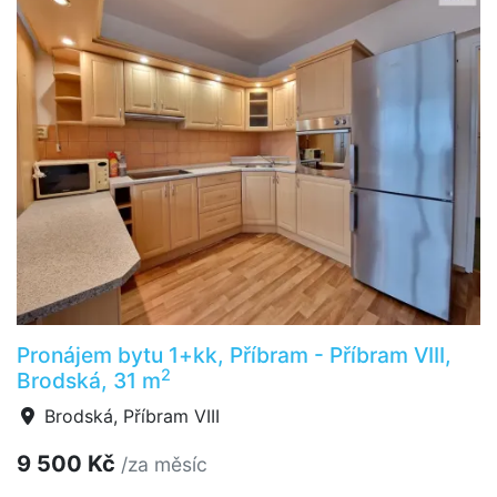
Pronájem bytu 1+kk, Příbram - Příbram VIII,
2
Brodská, 31 m
Brodská, Příbram VIII
9 500 Kč
/za měsíc