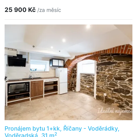
25 900 Kč
/za měsíc
Pronájem bytu 1+kk, Říčany - Voděrádky,
2
Voděradská, 31 m