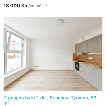
18 000 Kč
/za měsíc
Pronájem bytu 2+kk, Benešov, Tyršova, 58
2
m