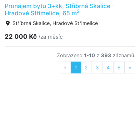
Pronájem bytu 3+kk, Stříbrná Skalice -
2
Hradové Střimelice, 65 m
Stříbrná Skalice, Hradové Střimelice
22 000 Kč
/za měsíc
Zobrazeno
1-10
z
393
záznamů.
Previous
Nex
«
1
2
3
4
5
»